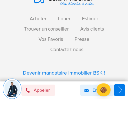
Acheter
Louer
Estimer
Trouver un conseiller
Avis clients
Vos Favoris
Presse
Contactez-nous
Devenir mandataire immobilier BSK !
Appeler
Email
Axeptio consent
Plateforme de Gestion du Consentement : Personnalise
Notre plateforme vous permet d'adapter et de gérer vos 