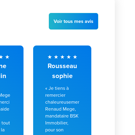
Voir
tous
mes avis
ne
Rousseau
in
sophie
« Je tiens à
 Mege
remercier
merci
chaleureusement
 aide
Renaud Mege,
mandataire BSK
 tout
Immobilier,
 la
pour son