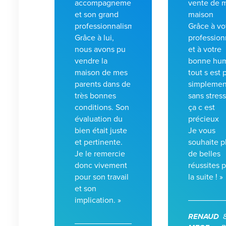
accompagnement
vente de 
et son grand
maison
professionnalisme.
Grâce à vo
Grâce à lui,
profession
nous avons pu
et à votre
vendre la
bonne hu
maison de mes
tout s est 
parents dans de
simplemen
très bonnes
sans stress
conditions. Son
ça c est
évaluation du
précieux
bien était juste
Je vous
et pertinente.
souhaite p
Je le remercie
de belles
donc vivement
réussites 
pour son travail
la suite ! »
et son
implication. »
RENAUD