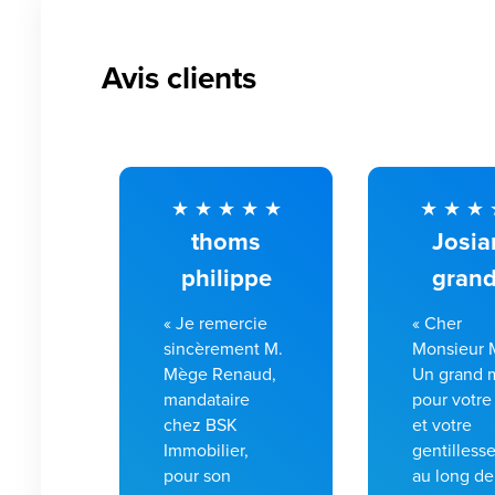
Avis clients
thoms
Josia
philippe
grand
« Je remercie
« Cher
sincèrement M.
Monsieur
Mège Renaud,
Un grand 
mandataire
pour votre
chez BSK
et votre
Immobilier,
gentillesse
pour son
au long de