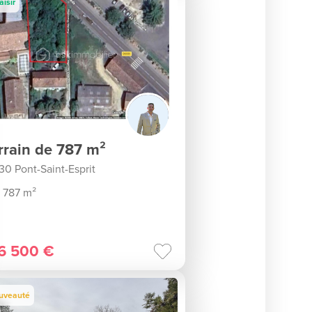
aisir
rrain de 787 m²
30 Pont-Saint-Esprit
787 m²
6 500 €
uveauté