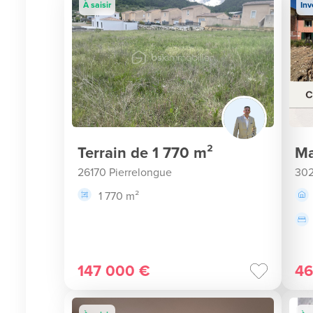
À saisir
Inv
Terrain de 1 770 m²
Ma
26170 Pierrelongue
302
1 770 m²
147 000 €
46