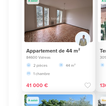
À saisir
À s
Appartement de 44 m²
Te
84600 Valreas
301
2 pièces
44 m²
1 chambre
41 000 €
13
À saisir
No