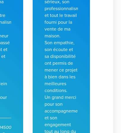
ma
sérieux, son
professionnalisme
tre
et tout le travail
nalisme
fourni pour la
vente de ma
meur
maison.
passé
Son empathie,
t et
son écoute et
 et
sa disponibilité
ont permis de
mener ce projet
à bien dans les
lein
meilleures
conditions.
pour
Un grand merci
pour son
accompagnement
et son
engagement
84500
tout au long du