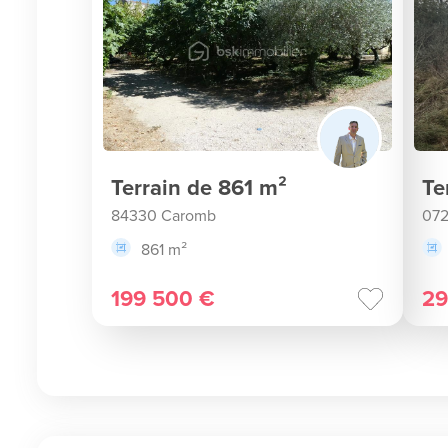
Terrain de 861 m²
Te
84330 Caromb
072
861 m²
199 500 €
29