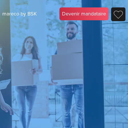
mareco by BSK
Devenir mandataire