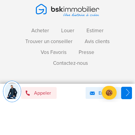
Acheter
Louer
Estimer
Trouver un conseiller
Avis clients
Vos Favoris
Presse
Contactez-nous
Devenir mandataire immobilier BSK !
Appeler
Email
Axeptio consent
Plateforme de Gestion du Consentement : Personnalise
Notre plateforme vous permet d'adapter et de gérer vos 