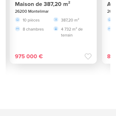
Maison de 387,20 m²
App
26200 Montelimar
2620
10 pièces
387,20 m²
8 chambres
4 732 m² de
terrain
975 000 €
84