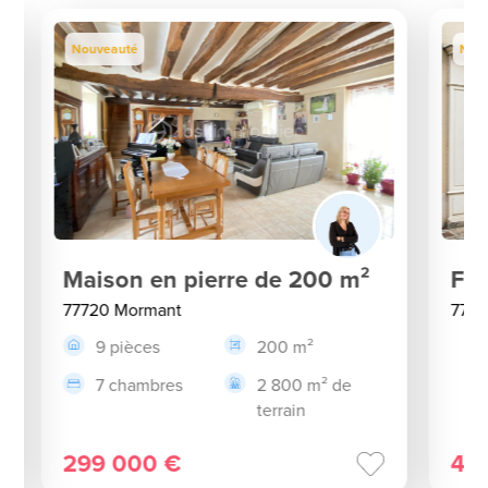
Nouveauté
Nou
Maison en pierre de 200 m²
Fo
77720 Mormant
7772
9 pièces
200 m²
7 chambres
2 800 m² de
terrain
299 000 €
40