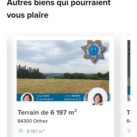
Autres biens qui pourraient
vous plaîre
Terrain de 6 197 m²
Ter
64300 Orthez
6430
6 197 m²