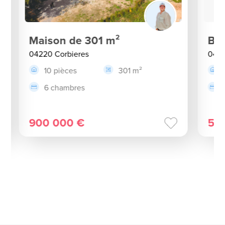
Maison de 301 m²
Bas
04220 Corbieres
0486
10 pièces
301 m²
6 chambres
900 000 €
54