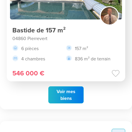
Bastide de 157 m²
04860 Pierrevert
6 pièces
157 m²
4 chambres
836 m² de terrain
546 000 €
Voir
mes
biens