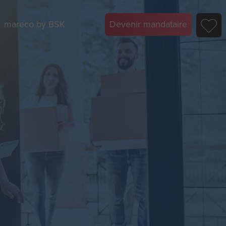
mareco by BSK
Devenir mandataire