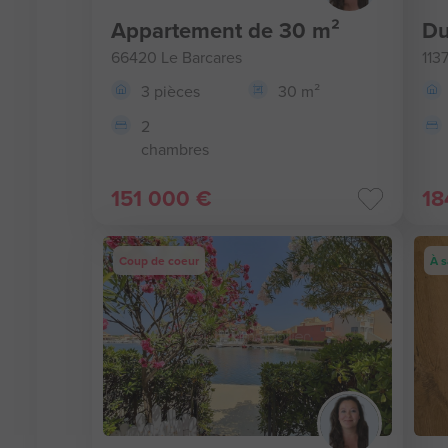
Appartement de 30 m²
Du
66420 Le Barcares
113
3 pièces
30 m²
2
chambres
151 000 €
18
Coup de coeur
À s