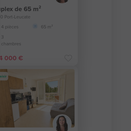
plex de 65 m²
70 Port-Leucate
4 pièces
65 m²
3
chambres
4 000 €
aisir