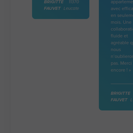
apparteme
BRIGITTE
11370
FAUVET
Leucate
avec effica
en seulem
mois. Une
collaborat
fluide et
agréable 
nous
n’oubliero
pas. Merci
encore ! »
BRIGITTE
FAUVET
L