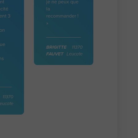
nt
je ne peux que
cité
la
ent 3
recommander !
»
ion
que
BRIGITTE
11370
FAUVET
Leucate
ns
11370
eucate