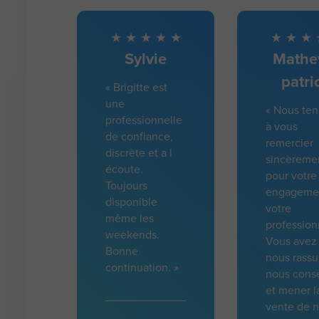
Sylvie
Mathe
patri
« Brigitte est
une
« Nous ten
professionnelle
à vous
de confiance,
remercier
discrète et a l
sincèreme
écoute.
pour votre
Toujours
engagemen
disponible
votre
même les
profession
weekends.
Vous avez
Bonne
nous rassu
continuation. »
nous conse
et mener l
vente de n