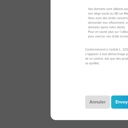
Vos données sont utilisées p
son siège social au 58 rue M
Vous avez des droits concerna
demander leur effacement, exe
données après votre décès.
Pour en savoir plus sur l’util
pour exercer vos droits écriv
Conformément à l’article L. 223
s’opposer à tout démarchage par
de ce contrat, tels que des pro
sa qualité).
Annuler
Envoy