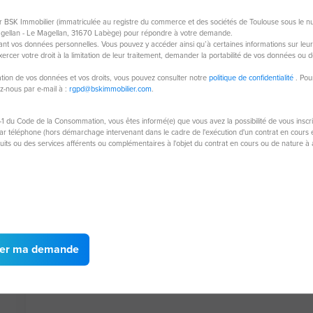
66420 Le Barcares
664
ar BSK Immobilier (immatriculée au registre du commerce et des sociétés de Toulouse sous le 
agellan - Le Magellan, 31670 Labège) pour répondre à votre demande.
3 pièces
30 m²
nt vos données personnelles. Vous pouvez y accéder ainsi qu’à certaines informations sur leur tr
rcer votre droit à la limitation de leur traitement, demander la portabilité de vos données ou d
2
chambres
isation de vos données et vos droits, vous pouvez consulter notre
politique de confidentialité
. Pou
ez-nous par e-mail à :
rgpd@bskimmobilier.com
.
123 000 €
24
-1 du Code de la Consommation, vous êtes informé(e) que vous avez la possibilité de vous inscr
 téléphone (hors démarchage intervenant dans le cadre de l'exécution d'un contrat en cours et
duits ou des services afférents ou complémentaires à l'objet du contrat en cours ou de nature 
er ma demande
Avis clients