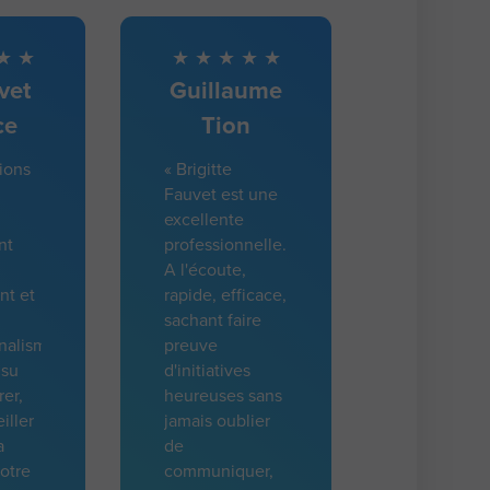
vet
Guillaume
ce
Tion
ions
« Brigitte
Fauvet est une
excellente
nt
professionnelle.
A l'écoute,
t et
rapide, efficace,
sachant faire
nalisme.
preuve
 su
d'initiatives
rer,
heureuses sans
iller
jamais oublier
a
de
otre
communiquer,