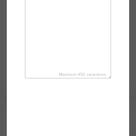
Dans une relation de proximité, au plus proche de
vous, je vous accompagne dans la réussite de
votre projet.
De l’estimation ou de la recherche de votre bien
jusqu’à la signature de l’acte de vente, nous
avançons ensemble dans toutes vos démarches en
bénéficiant des outils performants du réseau BSK
Immobilier.
C’est le moment de créer votre histoire.
À très vite,
Maximum 450 caractères
BRUNO BRAZ - Agent mandataire BSK Immobilier
Mes derniers biens