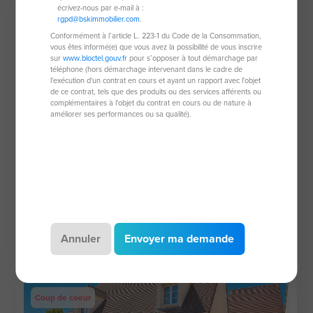
Nouveauté
écrivez-nous par e-mail à :
rgpd@bskimmobilier.com
.
Conformément à l’article L. 223-1 du Code de la Consommation,
vous êtes informé(e) que vous avez la possibilité de vous inscrire
sur
www.bloctel.gouv.fr
pour s’opposer à tout démarchage par
téléphone (hors démarchage intervenant dans le cadre de
l'exécution d'un contrat en cours et ayant un rapport avec l'objet
de ce contrat, tels que des produits ou des services afférents ou
complémentaires à l'objet du contrat en cours ou de nature à
améliorer ses performances ou sa qualité).
Maison de 191 m²
45300 Boynes
4 pièces
191 m²
3 chambres
Annuler
Envoyer ma demande
175 000 €
Coup de coeur