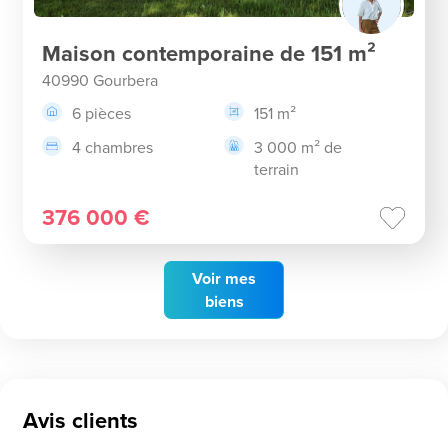
Maison contemporaine de 151 m²
40990 Gourbera
6 pièces
151 m²
4 chambres
3 000 m² de
terrain
376 000 €
Voir
mes
biens
Avis clients