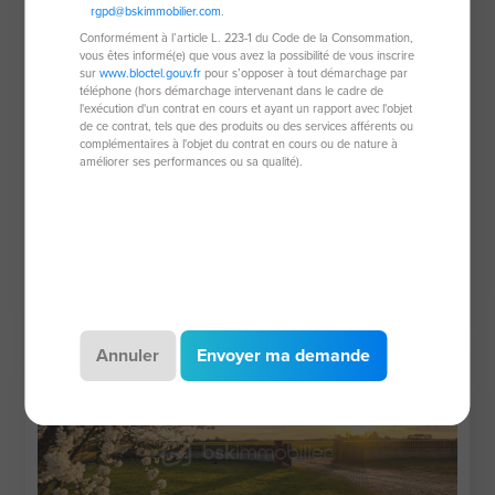
rgpd@bskimmobilier.com
.
Conformément à l’article L. 223-1 du Code de la Consommation,
vous êtes informé(e) que vous avez la possibilité de vous inscrire
sur
www.bloctel.gouv.fr
pour s’opposer à tout démarchage par
téléphone (hors démarchage intervenant dans le cadre de
l'exécution d'un contrat en cours et ayant un rapport avec l'objet
Propriété de 110 m²
de ce contrat, tels que des produits ou des services afférents ou
complémentaires à l'objet du contrat en cours ou de nature à
89100 Sens
améliorer ses performances ou sa qualité).
6 pièces
110 m²
3 chambres
2 620 m² de
terrain
204 000 €
Annuler
Envoyer ma demande
Coup de coeur