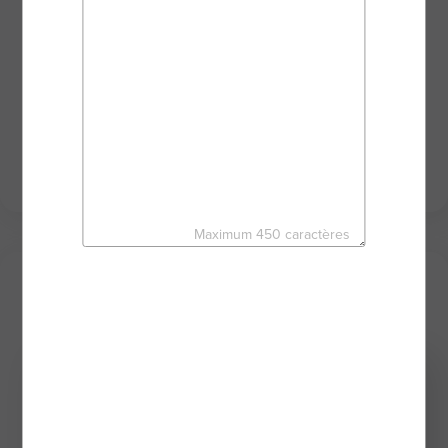
Achat . Vente . Estimation . Conseils et suivis
personnalisés .
Secteur Sens et ses alentours
N'hésitez pas à me contacter au 06.74.48.36.42
Faîtes confiance au réseau BSK Immobilier et en
mon expérience de 19
années afin de mener à bien vos projets!
Cécilia
Maximum 450 caractères
Mes derniers biens
Nouveauté