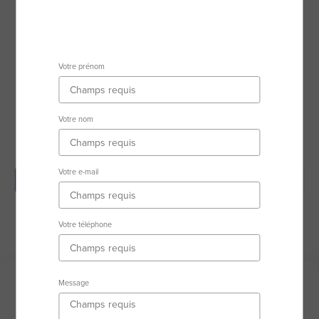
89100 Sens
Secteur d'activité
Votre prénom
RSAC : 84518808500011 SENS
Votre nom
Votre e-mail
Description
Biens en vente
Avis clients
Biens vendus
Équipe
Votre téléphone
Message
Description