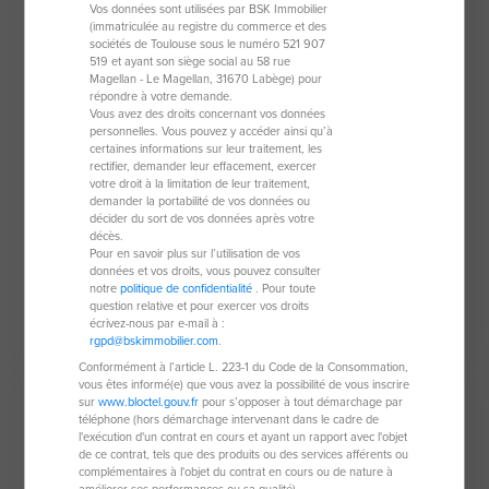
Vos données sont utilisées par BSK Immobilier
(immatriculée au registre du commerce et des
sociétés de Toulouse sous le numéro 521 907
519 et ayant son siège social au 58 rue
Magellan - Le Magellan, 31670 Labège) pour
répondre à votre demande.
Vous avez des droits concernant vos données
personnelles. Vous pouvez y accéder ainsi qu’à
certaines informations sur leur traitement, les
Duplex de 28 m²
rectifier, demander leur effacement, exercer
votre droit à la limitation de leur traitement,
76470 Le Treport
demander la portabilité de vos données ou
décider du sort de vos données après votre
2 pièces
28 m²
décès.
Pour en savoir plus sur l’utilisation de vos
1 chambre
données et vos droits, vous pouvez consulter
notre
politique de confidentialité
. Pour toute
question relative et pour exercer vos droits
82 000 €
écrivez-nous par e-mail à :
rgpd@bskimmobilier.com
.
Conformément à l’article L. 223-1 du Code de la Consommation,
vous êtes informé(e) que vous avez la possibilité de vous inscrire
À saisir
sur
www.bloctel.gouv.fr
pour s’opposer à tout démarchage par
téléphone (hors démarchage intervenant dans le cadre de
l'exécution d'un contrat en cours et ayant un rapport avec l'objet
de ce contrat, tels que des produits ou des services afférents ou
complémentaires à l'objet du contrat en cours ou de nature à
améliorer ses performances ou sa qualité).