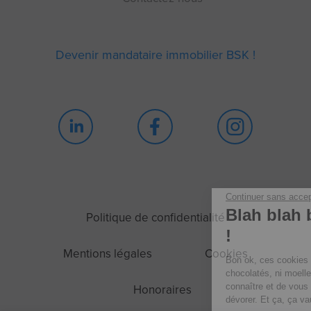
Devenir mandataire immobilier BSK !
Continuer sans accepter
Blah blah blah Cookie
Politique de confidentialité
!
Mentions légales
Cookies
Bon ok, ces cookies ne sont ni sucrés, ni
chocolatés, ni moelleux. Mais ils nous permettent de mieux vous
connaître et de vous proposer les contenus que vous allez adorer
Honoraires
dévorer. Et ça, ça vaut tous les cookies du monde.