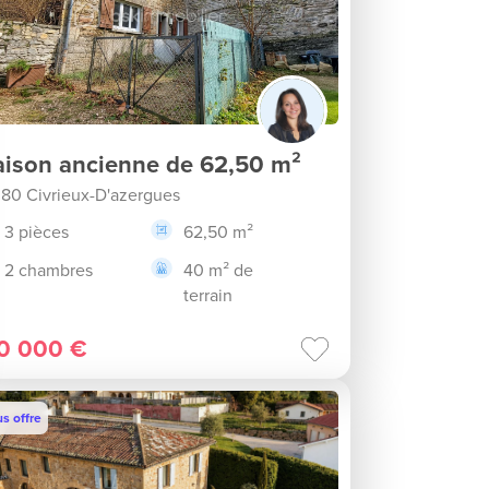
ison ancienne de 62,50 m²
80 Civrieux-D'azergues
3 pièces
62,50 m²
2 chambres
40 m² de
terrain
0 000 €
s offre