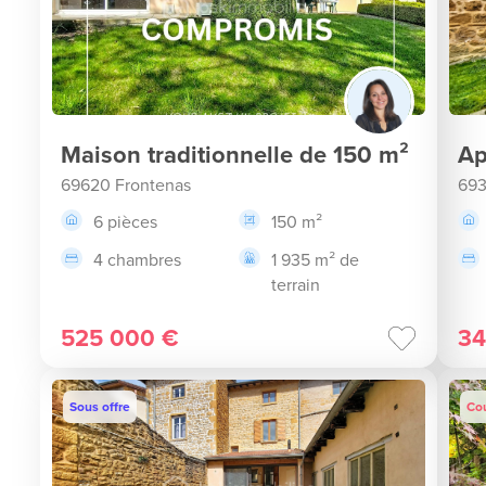
Maison traditionnelle de 150 m²
Ap
69620 Frontenas
693
6 pièces
150 m²
4 chambres
1 935 m² de
terrain
525 000 €
34
Sous offre
Co