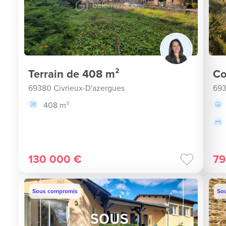
Terrain de 408 m²
Co
69380 Civrieux-D'azergues
693
408 m²
130 000 €
79
Sous compromis
Sou