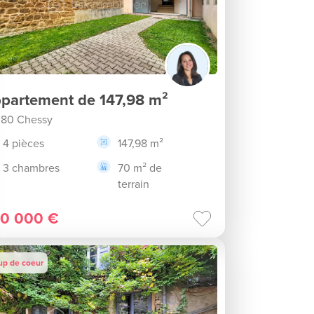
partement de 147,98 m²
80 Chessy
4 pièces
147,98 m²
3 chambres
70 m² de
terrain
0 000 €
up de coeur