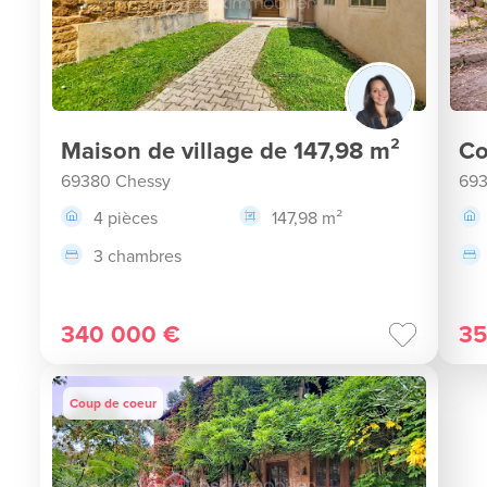
Maison de village de 147,98 m²
Co
69380 Chessy
693
4 pièces
147,98 m²
3 chambres
340 000 €
35
Coup de coeur