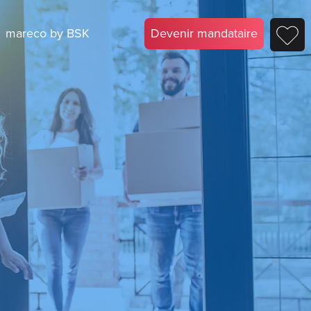
mareco by BSK
Devenir mandataire