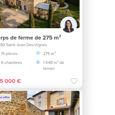
rps de ferme de 275 m²
80 Saint-Jean-Des-Vignes
15 pièces
275 m²
6 chambres
1 048 m² de
terrain
5 000 €
s offre