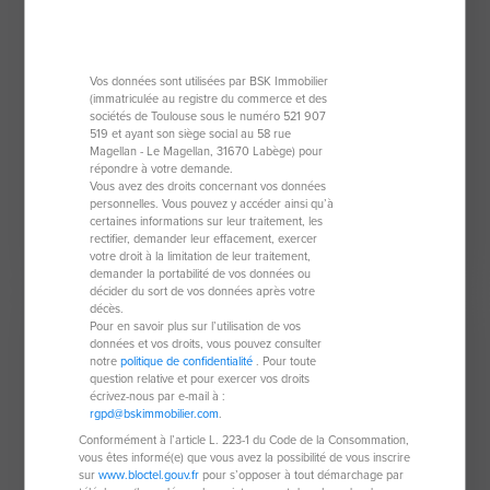
Maison traditionnelle de 120 m²
Vos données sont utilisées par BSK Immobilier
(immatriculée au registre du commerce et des
44420 Piriac-Sur-Mer
sociétés de Toulouse sous le numéro 521 907
519 et ayant son siège social au 58 rue
Magellan - Le Magellan, 31670 Labège) pour
6 pièces
120 m²
répondre à votre demande.
Vous avez des droits concernant vos données
4 chambres
1 161 m² de terrain
personnelles. Vous pouvez y accéder ainsi qu’à
certaines informations sur leur traitement, les
rectifier, demander leur effacement, exercer
699 500 €
votre droit à la limitation de leur traitement,
demander la portabilité de vos données ou
décider du sort de vos données après votre
décès.
Nouveauté
Pour en savoir plus sur l’utilisation de vos
données et vos droits, vous pouvez consulter
notre
politique de confidentialité
. Pour toute
question relative et pour exercer vos droits
écrivez-nous par e-mail à :
rgpd@bskimmobilier.com
.
Conformément à l’article L. 223-1 du Code de la Consommation,
vous êtes informé(e) que vous avez la possibilité de vous inscrire
sur
www.bloctel.gouv.fr
pour s’opposer à tout démarchage par