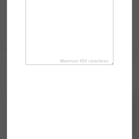
projet sereinement et en toute sécurité. Toujours
disponible, je mets mon sérieux et mon
dynamisme à votre service au travers des puissants
outils du réseau d'agents mandataires BSK
IMMOBILIER.
Maximum 450 caractères
Mes derniers biens
Exclusivité