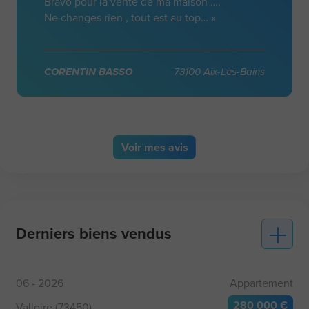
Bravo pour la vente de ma maison ….
Ne changes rien , tout est au top… »
CORENTIN BASSO
73100 Aix-Les-Bains
Voir
mes avis
Derniers biens vendus
06 - 2026
Appartement
280 000 €
Valloire (73450)