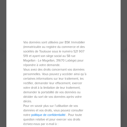
mesure.
Toujours disponible et à l'écoute, je suis ici pour
vous aider à naviguer dans le monde de
l'immobilier en toute sérénité et avec le sourire.
N'hésitez pas à me contacter pour discuter de
votre projet ; je serai ravi de vous accompagner!
Vos données sont utilisées par BSK Immobilier
(immatriculée au registre du commerce et des
sociétés de Toulouse sous le numéro 521 907
519 et ayant son siège social au 58 rue
Magellan - Le Magellan, 31670 Labège) pour
répondre à votre demande.
Vous avez des droits concernant vos données
Mes derniers biens
personnelles. Vous pouvez y accéder ainsi qu’à
certaines informations sur leur traitement, les
rectifier, demander leur effacement, exercer
votre droit à la limitation de leur traitement,
demander la portabilité de vos données ou
Coup de coeur
décider du sort de vos données après votre
décès.
Pour en savoir plus sur l’utilisation de vos
données et vos droits, vous pouvez consulter
notre
politique de confidentialité
. Pour toute
question relative et pour exercer vos droits
écrivez-nous par e-mail à :