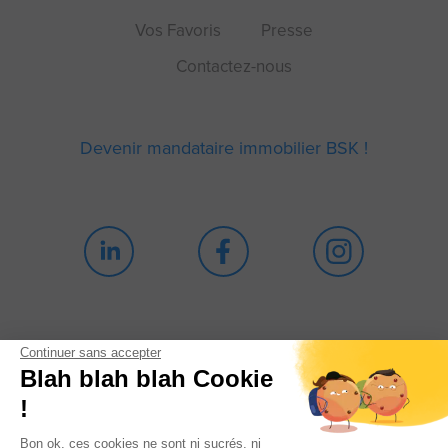
Vos Favoris
Presse
Contactez-nous
Devenir mandataire immobilier BSK !
Continuer sans accepter
Blah blah blah Cookie
Politique de confidentialité
!
Mentions légales
Cookies
Bon ok, ces cookies ne sont ni sucrés, ni