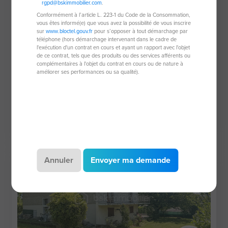
rgpd@bskimmobilier.com
.
Conformément à l’article L. 223-1 du Code de la Consommation,
vous êtes informé(e) que vous avez la possibilité de vous inscrire
sur
www.bloctel.gouv.fr
pour s’opposer à tout démarchage par
téléphone (hors démarchage intervenant dans le cadre de
l'exécution d'un contrat en cours et ayant un rapport avec l'objet
Villa de 105 m²
de ce contrat, tels que des produits ou des services afférents ou
complémentaires à l'objet du contrat en cours ou de nature à
73410 Entrelacs
améliorer ses performances ou sa qualité).
4 pièces
105 m²
3 chambres
549 000 €
Annuler
Envoyer ma demande
Nouveauté