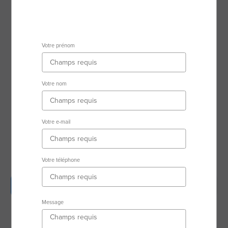
Ville d'activité
73100 Aix-Les-Bains
Votre prénom
Secteur d'activité
Votre nom
Aix-les-Bains / Annecy
RSAC : 84255818100017 CHAMBERY
Votre e-mail
Votre téléphone
Description
Biens en vente
Avis clients
Message
Biens vendus
Équipe