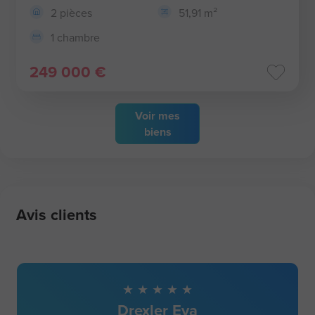
2 pièces
51,91 m²
1 chambre
249 000 €
Voir
mes
biens
Avis clients
Drexler Eva