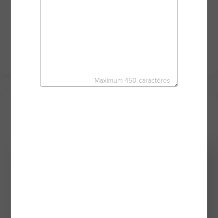
projet sereinement et en toute sécurité. Toujours
disponible, je mets mon sérieux et mon
dynamisme à votre service au travers des puissants
outils du réseau d'agents mandataires BSK
IMMOBILIER.
Maximum 450 caractères
Mes derniers biens
Exclusivité