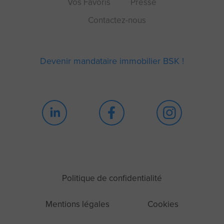
Vos Favoris
Presse
Contactez-nous
Devenir mandataire immobilier BSK !
Continuer sans accepter
Blah blah blah Cookie
Politique de confidentialité
!
Mentions légales
Cookies
Bon ok, ces cookies ne sont ni sucrés, ni
chocolatés, ni moelleux. Mais ils nous permettent de mieux vous