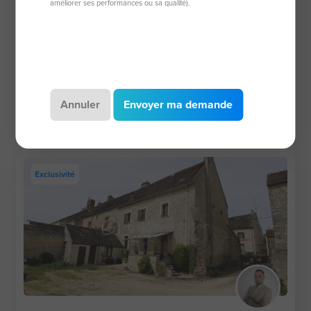
améliorer ses performances ou sa qualité).
Maison de 275 m²
77160 Provins
10 pièces
275 m²
5 chambres
1 726 m² de
terrain
Annuler
Envoyer ma demande
420 000 €
Exclusivité