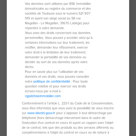
Vos données sont utilisées par BSK Immobilier
(immatriculée au registre du commerce et des
sociétés de Toulouse sous le numéro 521 907
519 et ayant son siège social au 58 rue
Terrain de 814 m²
Magellan - Le Magellan, 31670 Labège) pour
répondre à votre demande.
77480 Bray-Sur-Seine
Vous avez des droits concernant vos données
personnelles. Vous pouvez y accéder ainsi qu’à
814 m²
certaines informations sur leur traitement, les
rectifier, demander leur effacement, exercer
votre droit à la limitation de leur traitement,
45 000 €
demander la portabilité de vos données ou
décider du sort de vos données après votre
décès.
Pour en savoir plus sur l’utilisation de vos
données et vos droits, vous pouvez consulter
Nouveauté
notre
politique de confidentialité
. Pour toute
question relative et pour exercer vos droits
écrivez-nous par e-mail à :
rgpd@bskimmobilier.com
.
Conformément à l’article L. 223-1 du Code de la Consommation,
vous êtes informé(e) que vous avez la possibilité de vous inscrire
sur
www.bloctel.gouv.fr
pour s’opposer à tout démarchage par
téléphone (hors démarchage intervenant dans le cadre de
l'exécution d'un contrat en cours et ayant un rapport avec l'objet
de ce contrat, tels que des produits ou des services afférents ou
complémentaires à l'objet du contrat en cours ou de nature à