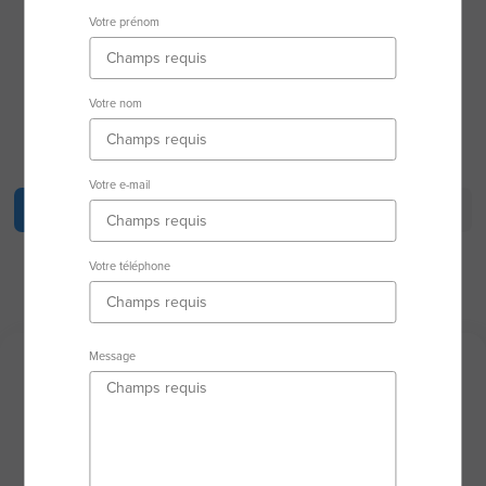
77480 Mouy-Sur-Seine
Votre prénom
Secteur d'activité
Votre nom
RSAC : 90940645600014 MELUN
Votre e-mail
Description
Biens en vente
Biens vendus
Équipe
Votre téléphone
Message
Description
VENDRE ou ACHETER un bien immobilier est un
acte important et l’accompagnement d’un
professionnel est nécessaire pour réussir votre