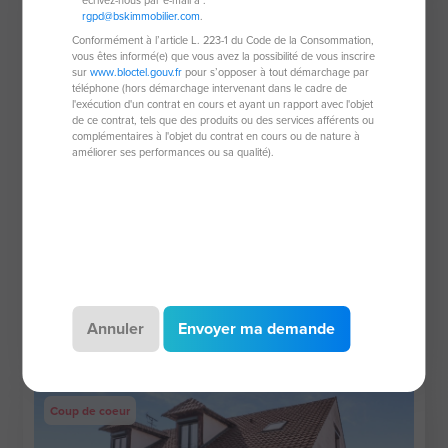
rgpd@bskimmobilier.com
.
Conformément à l’article L. 223-1 du Code de la Consommation,
vous êtes informé(e) que vous avez la possibilité de vous inscrire
sur
www.bloctel.gouv.fr
pour s’opposer à tout démarchage par
téléphone (hors démarchage intervenant dans le cadre de
l'exécution d'un contrat en cours et ayant un rapport avec l'objet
de ce contrat, tels que des produits ou des services afférents ou
complémentaires à l'objet du contrat en cours ou de nature à
améliorer ses performances ou sa qualité).
Maison de 200 m²
93190 Livry-Gargan
7 pièces
200 m²
5 chambres
455 m² de terrain
Annuler
Envoyer ma demande
596 000 €
Coup de coeur