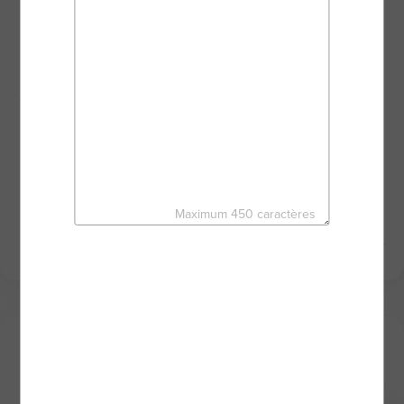
Dans une relation de proximité, au plus proche de
vous, je vous accompagne dans la réussite de
votre projet.
De l’estimation ou de la recherche de votre bien
jusqu’à la signature de l’acte de vente, nous
avançons ensemble dans toutes vos démarches en
bénéficiant des outils performants du réseau BSK
Immobilier.
C’est le moment de créer votre histoire.
À très vite,
Maximum 450 caractères
DALILA MALIK - Agent mandataire BSK Immobilier
Mes derniers biens