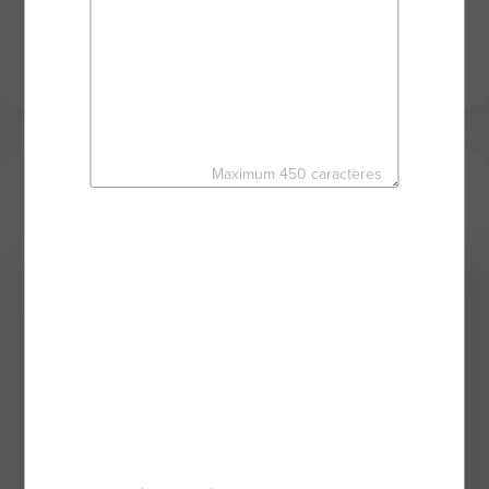
dynamisme à votre service au travers des puissants
outils du réseau d'agents mandataires BSK
IMMOBILIER.
Maximum 450 caractères
Mes derniers biens