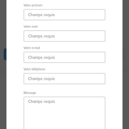
31820 Pibrac
Votre prénom
Secteur d'activité
Votre nom
RSAC : 90225150300014 TOULOUSE
Votre e-mail
Description
Biens en vente
Biens vendus
Votre téléphone
Description
Message
VENDRE ou ACHETER un bien immobilier est un
acte important et l’accompagnement d’un
professionnel est nécessaire pour réussir votre
projet sereinement et en toute sécurité. Toujours
disponible, je mets mon sérieux et mon