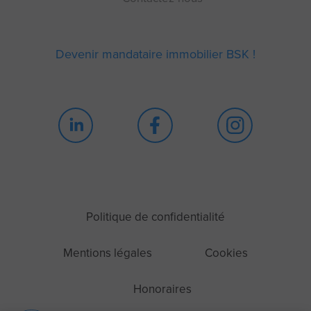
Devenir mandataire immobilier BSK !
Continuer sans accepter
Blah blah blah Cookie
Politique de confidentialité
!
Mentions légales
Cookies
Bon ok, ces cookies ne sont ni sucrés, ni chocolatés, ni moelleux.
Mais ils nous permettent de mieux vous connaître et de vous
proposer les contenus que vous allez adorer dévorer. Et ça, ça vaut
Honoraires
tous les cookies du monde.