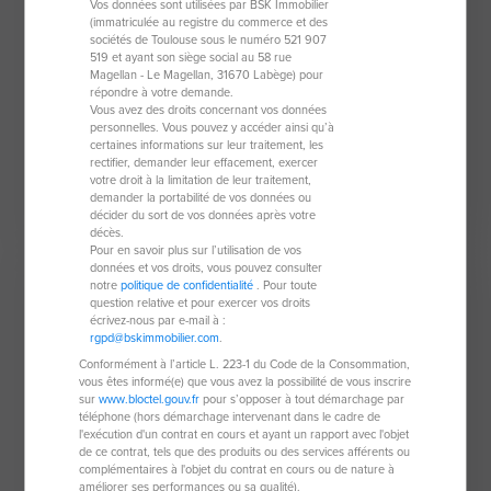
Vos données sont utilisées par BSK Immobilier
Propriete equestre de 210 m²
(immatriculée au registre du commerce et des
sociétés de Toulouse sous le numéro 521 907
31000 Toulouse
519 et ayant son siège social au 58 rue
Magellan - Le Magellan, 31670 Labège) pour
5 pièces
210 m²
répondre à votre demande.
Vous avez des droits concernant vos données
personnelles. Vous pouvez y accéder ainsi qu’à
3 chambres
10 hectares de
certaines informations sur leur traitement, les
terrain
rectifier, demander leur effacement, exercer
votre droit à la limitation de leur traitement,
demander la portabilité de vos données ou
477 000 €
décider du sort de vos données après votre
décès.
Pour en savoir plus sur l’utilisation de vos
données et vos droits, vous pouvez consulter
notre
politique de confidentialité
. Pour toute
question relative et pour exercer vos droits
écrivez-nous par e-mail à :
rgpd@bskimmobilier.com
.
Conformément à l’article L. 223-1 du Code de la Consommation,
vous êtes informé(e) que vous avez la possibilité de vous inscrire
sur
www.bloctel.gouv.fr
pour s’opposer à tout démarchage par
téléphone (hors démarchage intervenant dans le cadre de
l'exécution d'un contrat en cours et ayant un rapport avec l'objet
de ce contrat, tels que des produits ou des services afférents ou
complémentaires à l'objet du contrat en cours ou de nature à
améliorer ses performances ou sa qualité).