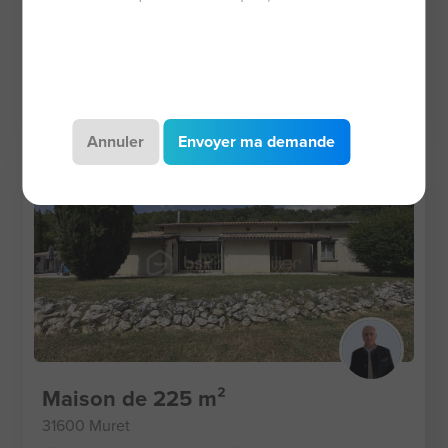
Terrain de 850 m²
31820 Pibrac
850 m²
220 000 €
Annuler
Envoyer ma demande
Maison de 225 m²
31600 Muret