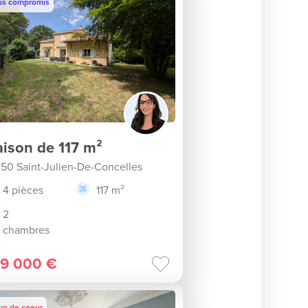
us compromis
ison de 117 m²
50 Saint-Julien-De-Concelles
4 pièces
117 m²
2
chambres
9 000 €
up de coeur