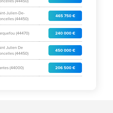
oncelles (44450)
int-Julien-De-
465 750 €
oncelles (44450)
arquefou (44470)
240 000 €
int Julien De
450 000 €
oncelles (44450)
antes (44000)
206 500 €