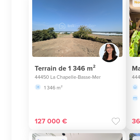
No
Terrain de 1 346 m²
Ma
44450 La Chapelle-Basse-Mer
444
1 346 m²
127 000 €
36