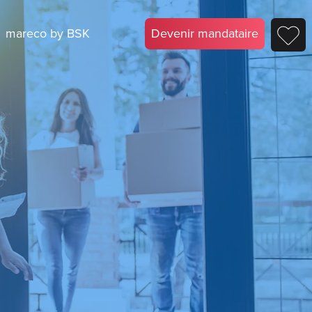
mareco by BSK
Devenir mandataire