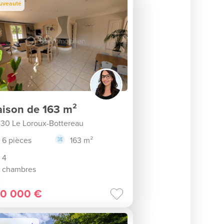
uveauté
ison de 163 m²
30 Le Loroux-Bottereau
6 pièces
163 m²
4
chambres
0 000 €