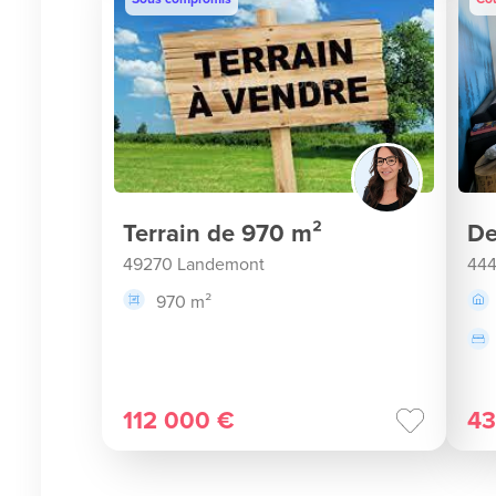
Terrain de 970 m²
De
49270 Landemont
444
970 m²
112 000 €
43