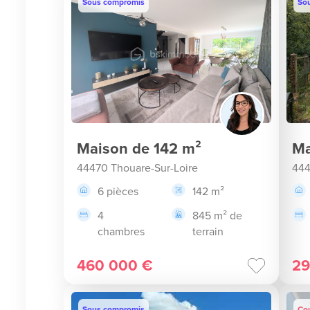
Sous compromis
So
Maison de 142 m²
Ma
44470 Thouare-Sur-Loire
444
6 pièces
142 m²
4
845 m² de
chambres
terrain
460 000 €
29
Sous compromis
Co