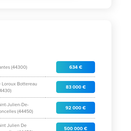
antes (44300)
634 €
e Loroux Bottereau
83 000 €
44430)
int-Julien-De-
92 000 €
oncelles (44450)
int Julien De
500 000 €