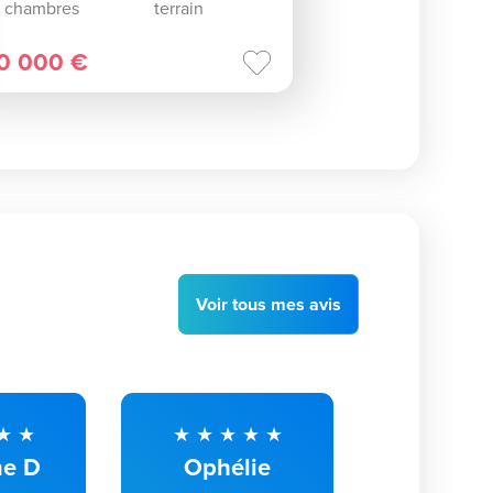
chambres
terrain
0 000 €
Voir
tous
mes avis
ne D
Ophélie