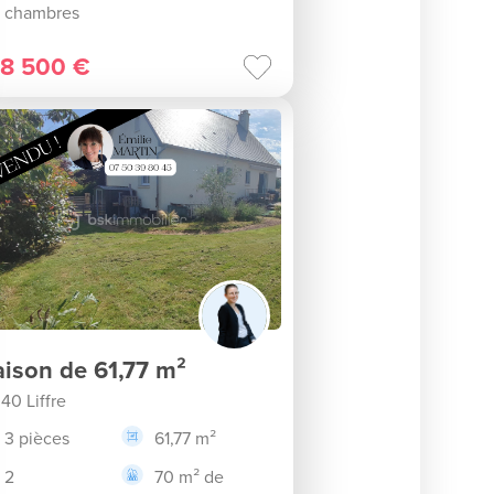
chambres
8 500 €
ison de 61,77 m²
40 Liffre
3 pièces
61,77 m²
2
70 m² de