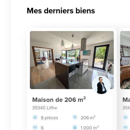
Mes derniers biens
Maison de 206 m²
Ma
35340 Liffre
351
8 pièces
206 m²
6
1 000 m²