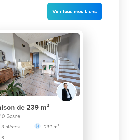
Voir
tous
mes biens
ison de 239 m²
40 Gosne
8 pièces
239 m²
6