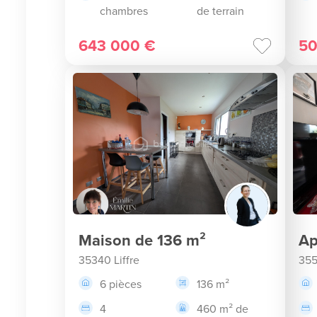
chambres
de terrain
643 000 €
50
Maison de 136 m²
Ap
35340 Liffre
355
6 pièces
136 m²
4
460 m² de