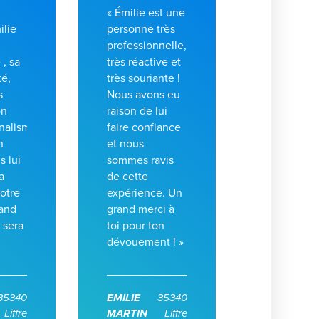
d
« Émilie est une
ilie
personne très
professionnelle,
 , sa
très réactive et
té,
très souriante !
s
Nous avons eu
on
raison de lui
nalisme.
faire confiance
n
et nous
s lui
sommes ravis
a
de cette
otre
expérience. Un
and
grand merci à
 sera
toi pour ton
dévouement ! »
35340
EMILIE
35340
Liffre
MARTIN
Liffre