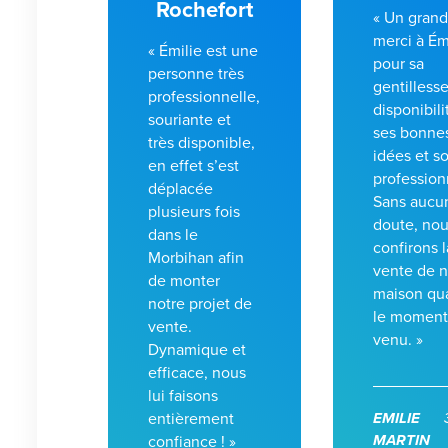
Rochefort
« Un gran
merci à Ém
« Émilie est une
pour sa
personne très
gentillesse
professionnelle,
disponibili
souriante et
ses bonne
très disponible,
idées et s
en effet s’est
profession
déplacée
Sans aucu
plusieurs fois
doute, nou
dans le
confirons l
Morbihan afin
vente de n
de monter
maison qu
notre projet de
le moment
vente.
venu. »
Dynamique et
efficace, nous
lui faisons
entièrement
EMILIE
MARTIN
confiance ! »