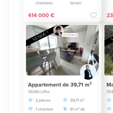
chambres
terrain
414 000 €
23
Appartement de 39,71 m²
Ma
35340 Liffre
353
2 pièces
39,71 m²
1 chambre
61 m² de