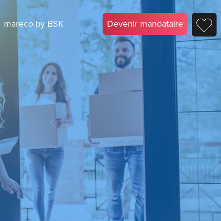
mareco by BSK
Devenir mandataire