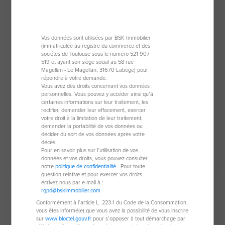
Vos données sont utilisées par BSK Immobilier
(immatriculée au registre du commerce et des
sociétés de Toulouse sous le numéro 521 907
519 et ayant son siège social au 58 rue
Magellan - Le Magellan, 31670 Labège) pour
répondre à votre demande.
Vous avez des droits concernant vos données
Maison de 104 m²
personnelles. Vous pouvez y accéder ainsi qu’à
certaines informations sur leur traitement, les
60800 Crepy-En-Valois
rectifier, demander leur effacement, exercer
votre droit à la limitation de leur traitement,
6 pièces
104 m²
demander la portabilité de vos données ou
décider du sort de vos données après votre
4 chambres
392 m² de terrain
décès.
Pour en savoir plus sur l’utilisation de vos
données et vos droits, vous pouvez consulter
279 954 €
notre
politique de confidentialité
. Pour toute
question relative et pour exercer vos droits
écrivez-nous par e-mail à :
rgpd@bskimmobilier.com
.
Exclusivité
Conformément à l’article L. 223-1 du Code de la Consommation,
vous êtes informé(e) que vous avez la possibilité de vous inscrire
sur
www.bloctel.gouv.fr
pour s’opposer à tout démarchage par