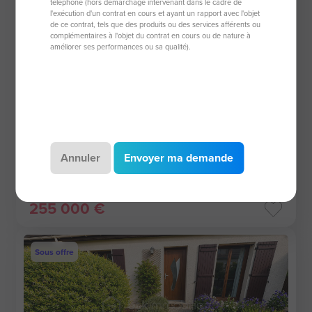
téléphone (hors démarchage intervenant dans le cadre de
l'exécution d'un contrat en cours et ayant un rapport avec l'objet
de ce contrat, tels que des produits ou des services afférents ou
complémentaires à l'objet du contrat en cours ou de nature à
améliorer ses performances ou sa qualité).
Maison de 98 m²
60800 Crepy-En-Valois
4 pièces
98 m²
Annuler
Envoyer ma demande
3 chambres
526 m² de terrain
255 000 €
Sous offre