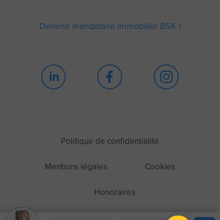
Devenir mandataire immobilier BSK !
Continuer sans accepter
Blah blah blah Cookie
Politique de confidentialité
!
Mentions légales
Cookies
Bon ok, ces cookies ne sont ni sucrés, ni
chocolatés, ni moelleux. Mais ils nous permettent de mieux vous
connaître et de vous proposer les contenus que vous allez adorer
Honoraires
dévorer. Et ça, ça vaut tous les cookies du monde.
Consentements certifiés par