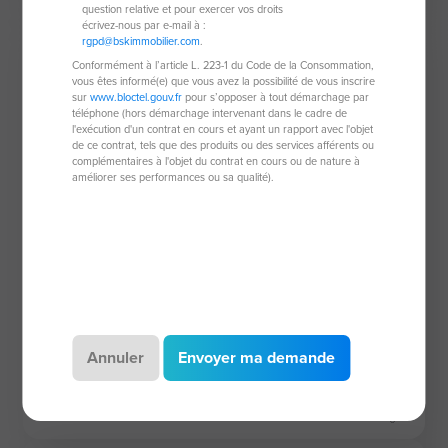
question relative et pour exercer vos droits
écrivez-nous par e-mail à :
rgpd@bskimmobilier.com
.
Sous compromis
Conformément à l’article L. 223-1 du Code de la Consommation,
vous êtes informé(e) que vous avez la possibilité de vous inscrire
sur
www.bloctel.gouv.fr
pour s’opposer à tout démarchage par
téléphone (hors démarchage intervenant dans le cadre de
l'exécution d'un contrat en cours et ayant un rapport avec l'objet
de ce contrat, tels que des produits ou des services afférents ou
complémentaires à l'objet du contrat en cours ou de nature à
améliorer ses performances ou sa qualité).
Appartement de 20,96 m²
77700 Serris
1 pièce
20,96 m²
Annuler
Envoyer ma demande
1 chambre
160 000 €