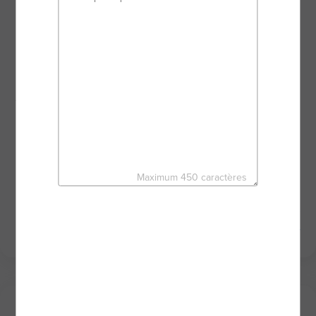
entamer une nouvelle page de votre vie.
Dans une relation de proximité, au plus proche de
vous, je vous accompagne dans la réussite de
votre projet.
De l’estimation ou de la recherche de votre bien
jusqu’à la signature de l’acte de vente, nous
avançons ensemble dans toutes vos démarches en
bénéficiant des outils performants du réseau BSK
Immobilier.
C’est le moment de créer votre histoire.
Maximum 450 caractères
À très vite,
FABIANA NUNES OLIVEIRA - Agent mandataire BSK
Immobilier
Mes derniers biens