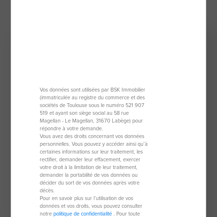
Sous compromis
Vos données sont utilisées par BSK Immobilier
(immatriculée au registre du commerce et des
sociétés de Toulouse sous le numéro 521 907
519 et ayant son siège social au 58 rue
Magellan - Le Magellan, 31670 Labège) pour
répondre à votre demande.
Vous avez des droits concernant vos données
Maison de 100 m²
personnelles. Vous pouvez y accéder ainsi qu’à
certaines informations sur leur traitement, les
77470 Trilport
rectifier, demander leur effacement, exercer
votre droit à la limitation de leur traitement,
6 pièces
100 m²
demander la portabilité de vos données ou
décider du sort de vos données après votre
4 chambres
décès.
Pour en savoir plus sur l’utilisation de vos
données et vos droits, vous pouvez consulter
271 000 €
notre
politique de confidentialité
. Pour toute