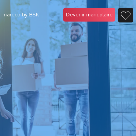
mareco by BSK
Devenir mandataire