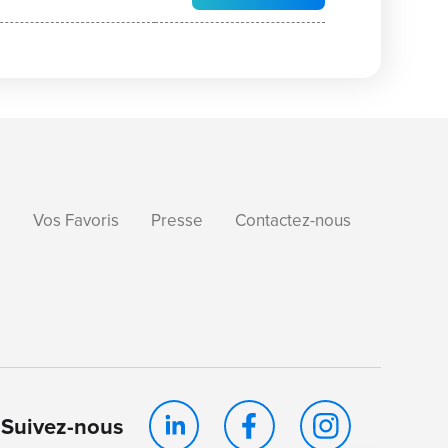
s
Vos Favoris
Presse
Contactez-nous
Suivez-nous
Axeptio consent