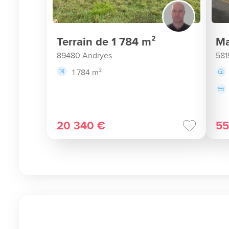
Terrain de 1 784 m²
Ma
89480 Andryes
581
1 784 m²
20 340 €
55