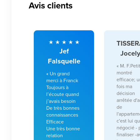
Avis clients
TISSE
Jef
Jocel
Falsquelle
« M. F.Petit
montré
« Un grand
efficace; 
merci à Franck
fois ma
Toujours à
décision
l’écoute quand
arrêtée d'
j’avais besoin
de
De très bonnes
l'appartem
connaissances
c'est lui qu
Efficace
négocié - 
Une très bonne
finaliser -
relation