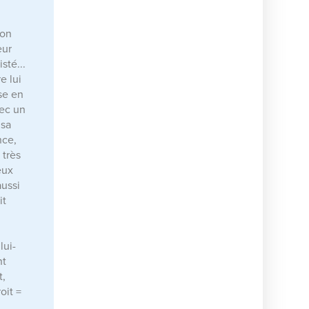
r
mon
eur
sté...
e lui
se en
vec un
 sa
nce,
 très
eux
aussi
it
lui-
nt
t,
oit =
l