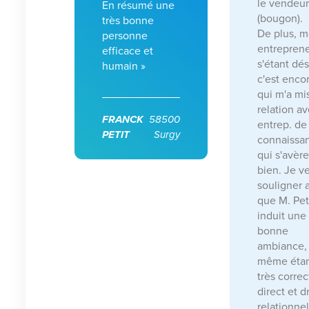
le vendeu
En résumé une
(bougon).
très bonne
De plus, 
personne
entrepren
efficace et
s'étant dési
humain »
c'est encor
qui m'a mi
relation a
FRANCK
58500
entrep. de
PETIT
Surgy
connaissa
qui s'avère
bien. Je v
souligner 
que M. Pet
induit une
bonne
ambiance, 
même éta
très correc
direct et dr
relationne