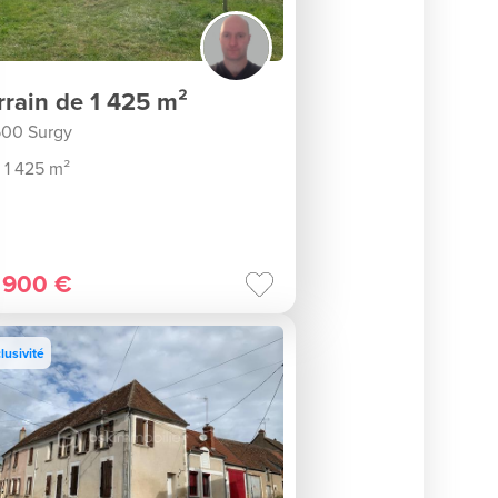
rrain de 1 425 m²
00 Surgy
1 425 m²
 900 €
lusivité