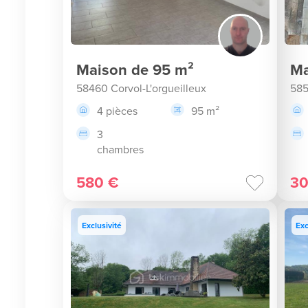
Maison de 95 m²
Ma
58460 Corvol-L'orgueilleux
585
4 pièces
95 m²
3
chambres
580 €
30
Exclusivité
Exc