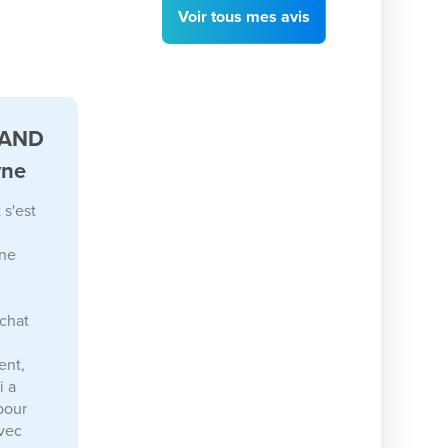
Voir
tous
mes avis
RAND
yne
 s'est
une
achat
ent,
i a
pour
avec