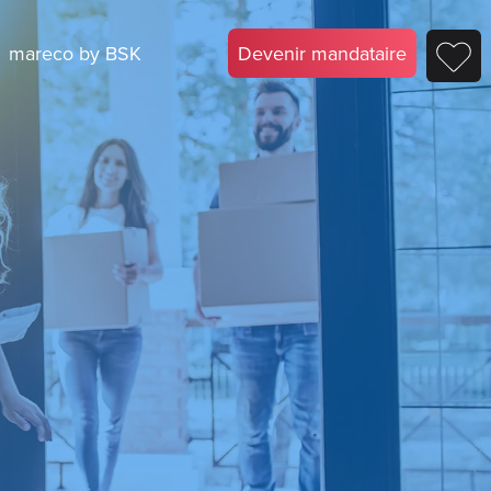
mareco by BSK
Devenir mandataire