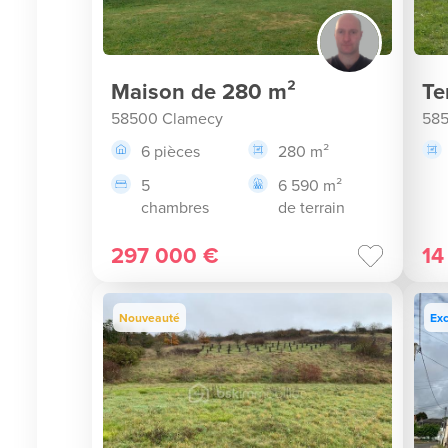
Maison de 280 m²
Te
58500 Clamecy
585
6 pièces
280 m²
5
6 590 m²
chambres
de terrain
297 000 €
14
Nouveauté
Exc