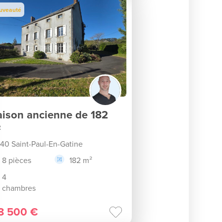
uveauté
ison ancienne de 182
²
40 Saint-Paul-En-Gatine
8 pièces
182 m²
4
chambres
8 500 €