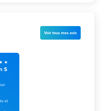
Voir
tous
mes avis
n S
our
,
te et