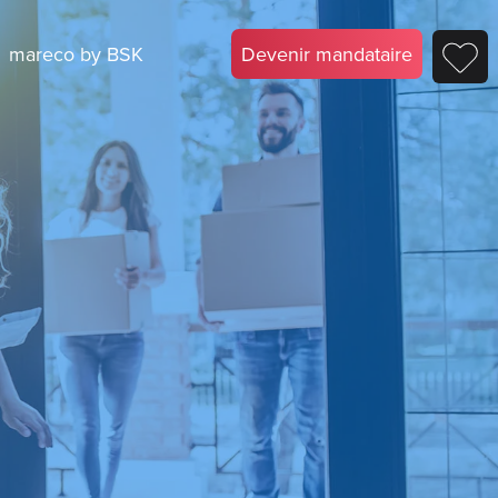
mareco by BSK
Devenir mandataire