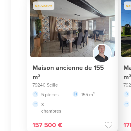
Nouveauté
No
Maison ancienne de 155
Ma
m²
m
79240 Scille
792
5 pièces
155 m²
3
chambres
157 500 €
17