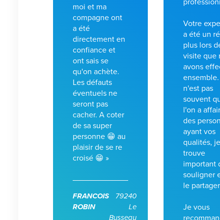
profession
moi et ma
compagne ont
Votre expe
a été
a été un ré
directement en
plus lors d
confiance et
visite que
ont sais se
avons effe
qu'on achète.
ensemble.
Les défauts
n'est pas
éventuels ne
souvent q
seront pas
l'on a affai
cacher. A coter
des perso
de sa super
ayant vos
personne 😁 au
qualités, j
plaisir de se re
trouve
croisé 😁 »
important 
souligner 
le partager
FRANCOIS
79240
ROBIN
Le
Je vous
Busseau
recomman