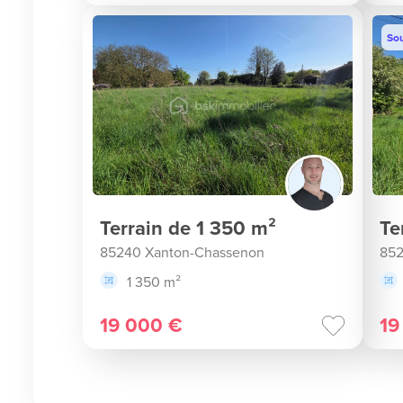
Sou
Terrain de 1 350 m²
Te
85240 Xanton-Chassenon
852
1 350 m²
19 000 €
19