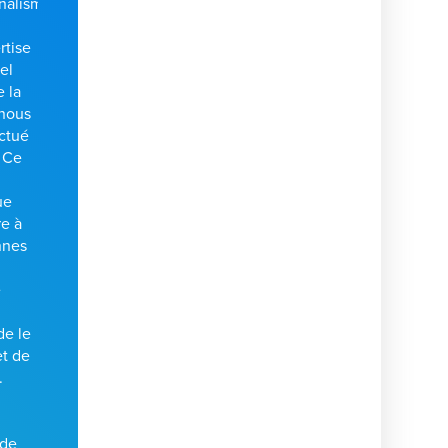
nalisme.
rtise
el
e la
 nous
ctué
 Ce
ue
re à
nnes
e
de le
et de
.
de