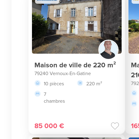
Maison de ville de 220 m²
Ma
79240 Vernoux-En-Gatine
21
792
10 pièces
220 m²
7
chambres
85 000 €
16