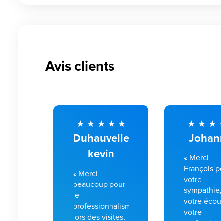
Avis clients
Duhauvelle
Johan
kevin
« Merci
François p
« Merci
votre
beaucoup pour
sympathie
le
votre écou
professionnalisme
votre
lors des visites,