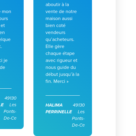
aboutir à la
e mon
vente de notre
ours
maison aussi
 et
bien coté
ien
vendeurs
elque
qu’acheteurs.
c.
Elle gère
chaque étape
i je
avec rigueur et
de
nous guide du
début jusqu’à la
fin. Merci »
49130
LE
Les
HALIMA
49130
Ponts-
PERRINELLE
Les
De-Ce
Ponts-
De-Ce