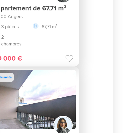
partement de 67,71 m²
00 Angers
3 pièces
67,71 m²
2
chambres
9 000 €
lusivité