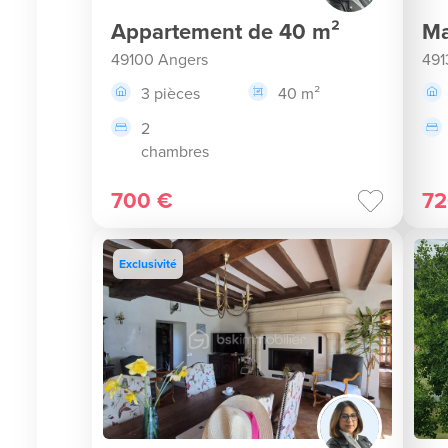
Appartement de 40 m²
Ma
49100 Angers
491
3 pièces
40 m²
2
chambres
700 €
72
Exclusivité