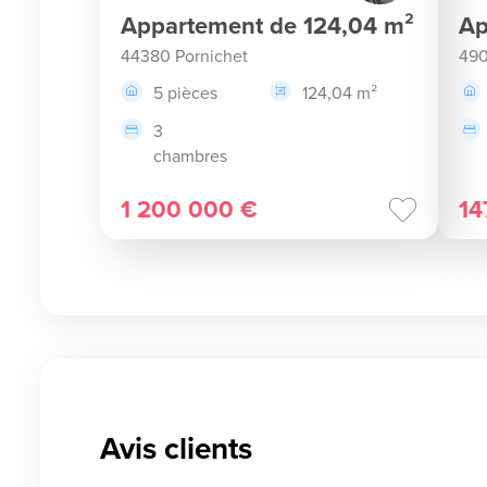
Appartement de 124,04 m²
Ap
44380 Pornichet
490
5 pièces
124,04 m²
3
chambres
1 200 000 €
14
Avis clients