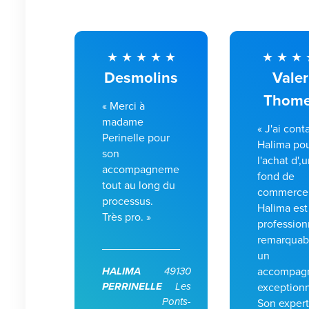
Desmolins
Valer
Thome
« Merci à
madame
« J'ai cont
Perinelle pour
Halima po
son
l'achat d',
accompagnement
fond de
tout au long du
commerce
processus.
Halima est
Très pro. »
profession
remarquab
un
HALIMA
49130
accompag
PERRINELLE
Les
exception
Ponts-
Son expert