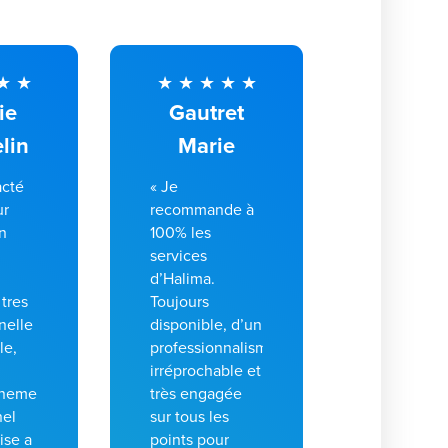
ie
Gautret
lin
Marie
acté
« Je
ur
recommande à
un
100% les
services
d’Halima.
 tres
Toujours
nelle
disponible, d’un
le,
professionnalisme
irréprochable et
nement
très engagée
nel
sur tous les
ise a
points pour