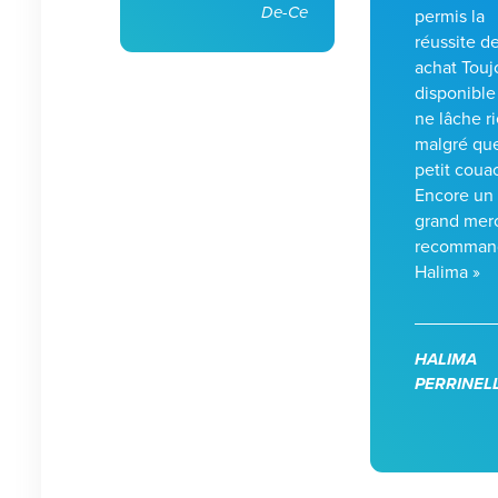
De-Ce
permis la
réussite d
achat Touj
disponible
ne lâche r
malgré qu
petit coua
Encore un
grand merc
recomman
Halima »
HALIMA
PERRINEL