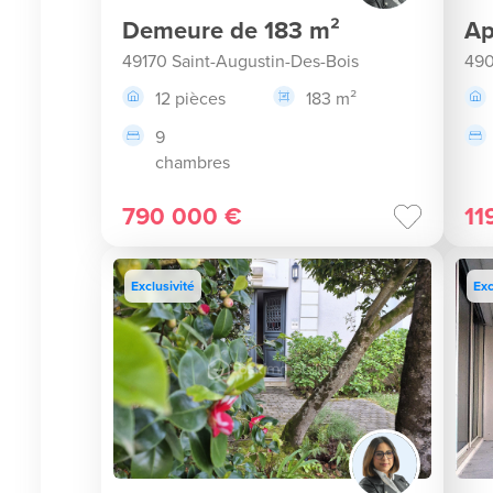
Demeure de 183 m²
Ap
49170 Saint-Augustin-Des-Bois
490
12 pièces
183 m²
9
chambres
790 000 €
11
Exclusivité
Exc