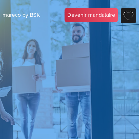
mareco by BSK
Devenir mandataire