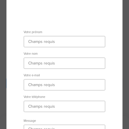
22100 Dinan
Secteur d'activité
BRETAGNE
Votre prénom
RSAC : 80112254000017 SAINT-MALO
Votre nom
Votre e-mail
Description
Biens en vente
Avis clients
Biens vendus
Votre téléphone
Message
Description