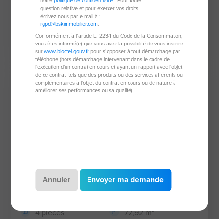
notre
politique de confidentialité
. Pour toute
question relative et pour exercer vos droits
4 chambres
1 256 m² de
écrivez-nous par e-mail à :
terrain
rgpd@bskimmobilier.com
.
Conformément à l’article L. 223-1 du Code de la Consommation,
415 700 €
vous êtes informé(e) que vous avez la possibilité de vous inscrire
sur
www.bloctel.gouv.fr
pour s’opposer à tout démarchage par
téléphone (hors démarchage intervenant dans le cadre de
l'exécution d'un contrat en cours et ayant un rapport avec l'objet
de ce contrat, tels que des produits ou des services afférents ou
complémentaires à l'objet du contrat en cours ou de nature à
améliorer ses performances ou sa qualité).
Appartement de 72,92 m²
Annuler
Envoyer ma demande
35740 Pace
4 pièces
72,92 m²