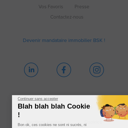
Vos Favoris
Presse
Contactez-nous
Devenir mandataire immobilier BSK !
Continuer sans accepter
Blah blah blah Cookie
Politique de confidentialité
!
Mentions légales
Cookies
Bon ok, ces cookies ne sont ni sucrés, ni