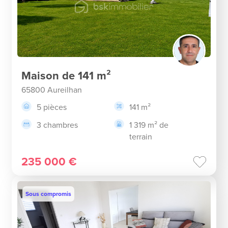
Maison de 141 m²
65800 Aureilhan
5 pièces
141 m²
3 chambres
1 319 m² de
terrain
235 000 €
Sous compromis