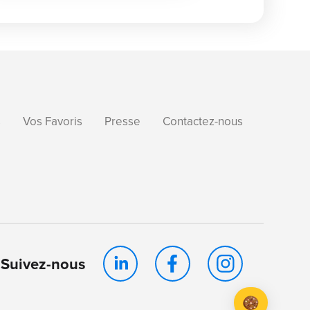
s
Vos Favoris
Presse
Contactez-nous
Suivez-nous
Axeptio consent
Plateforme de Gestion du Consentement : Personnalis