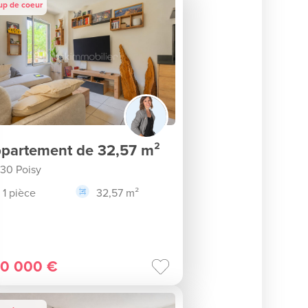
up de coeur
partement de 32,57 m²
30 Poisy
1 pièce
32,57 m²
0 000 €