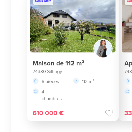
Sous offre
Co
Maison de 112 m²
Ap
74330 Sillingy
743
6 pièces
112 m²
4
chambres
610 000 €
33