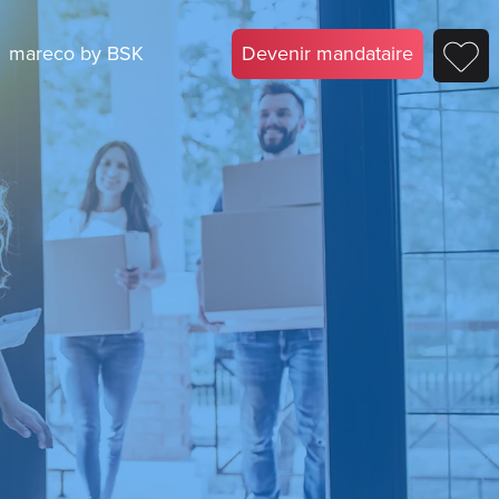
mareco by BSK
Devenir mandataire