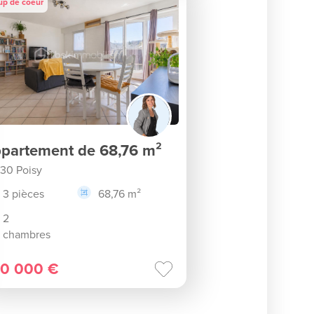
up de coeur
partement de 68,76 m²
30 Poisy
3 pièces
68,76 m²
2
chambres
0 000 €