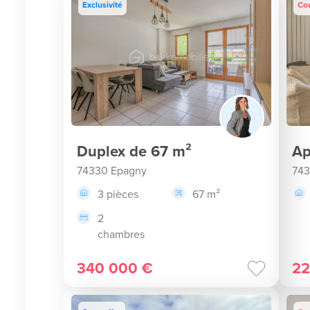
Exclusivité
Co
Duplex de 67 m²
Ap
74330 Epagny
743
3 pièces
67 m²
2
chambres
340 000 €
22