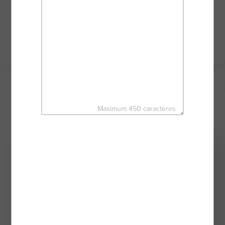
disponible, je mets mon sérieux et mon
dynamisme à votre service au travers des puissants
outils du réseau d'agents mandataires BSK
IMMOBILIER.
Mes derniers biens
Maximum 450 caractères
Exclusivité