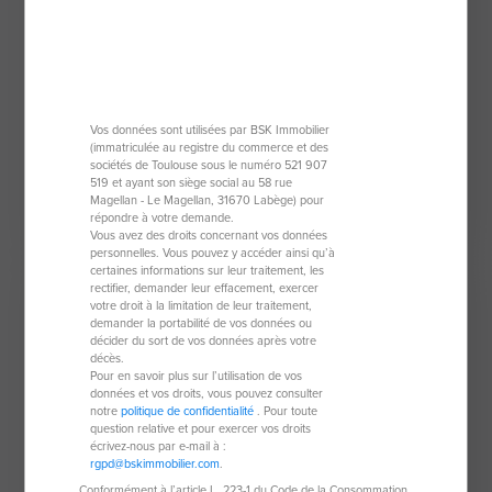
Appartement de 48 m²
34250 Palavas-Les-Flots
2 pièces
48 m²
Vos données sont utilisées par BSK Immobilier
(immatriculée au registre du commerce et des
1 chambre
sociétés de Toulouse sous le numéro 521 907
519 et ayant son siège social au 58 rue
Magellan - Le Magellan, 31670 Labège) pour
345 000 €
répondre à votre demande.
Vous avez des droits concernant vos données
personnelles. Vous pouvez y accéder ainsi qu’à
certaines informations sur leur traitement, les
Exclusivité
rectifier, demander leur effacement, exercer
votre droit à la limitation de leur traitement,
demander la portabilité de vos données ou
décider du sort de vos données après votre
décès.
Pour en savoir plus sur l’utilisation de vos
données et vos droits, vous pouvez consulter
notre
politique de confidentialité
. Pour toute
question relative et pour exercer vos droits
écrivez-nous par e-mail à :
rgpd@bskimmobilier.com
.
Conformément à l’article L. 223-1 du Code de la Consommation,