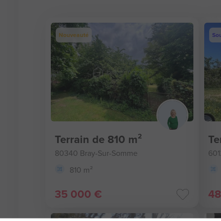
Nouveauté
Sou
Terrain de 810 m²
Te
80340 Bray-Sur-Somme
601
810 m²
35 000 €
48