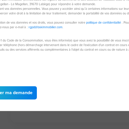
Sous offre
No
agellan - Le Magellan, 31670 Labège) pour répondre à votre demande.
nt vos données personnelles. Vous pouvez y accéder ainsi qu’à certaines informations sur leur tr
rcer votre droit à la limitation de leur traitement, demander la portabilité de vos données ou d
isation de vos données et vos droits, vous pouvez consulter notre
politique de confidentialité
. Pou
ez-nous par e-mail à :
rgpd@bskimmobilier.com
.
-1 du Code de la Consommation, vous êtes informé(e) que vous avez la possibilité de vous inscr
 téléphone (hors démarchage intervenant dans le cadre de l'exécution d'un contrat en cours et
duits ou des services afférents ou complémentaires à l'objet du contrat en cours ou de nature 
Terrain de 2 000 m²
Te
60940 Monceaux
601
2 000 m²
er ma demande
35 000 €
65