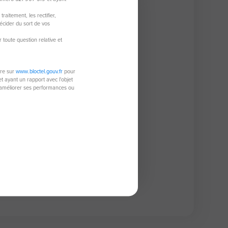
uveauté
aitement, les rectifier,
écider du sort de vos
r toute question relative et
ire sur
www.bloctel.gouv.fr
pour
 ayant un rapport avec l'objet
à améliorer ses performances ou
rrain de 521 m²
23 Bonneuil-En-Valois
521 m²
 000 €