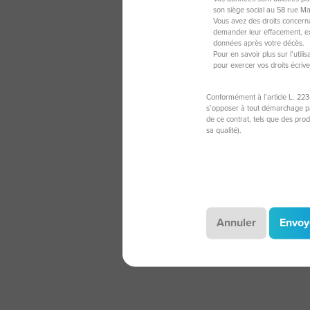
son siège social au 58 rue M
Vous avez des droits concerna
demander leur effacement, exe
données après votre décès.
Pour en savoir plus sur l’util
pour exercer vos droits écriv
Conformément à l’article L. 223
s’opposer à tout démarchage par
de ce contrat, tels que des pro
sa qualité).
Annuler
Envoy