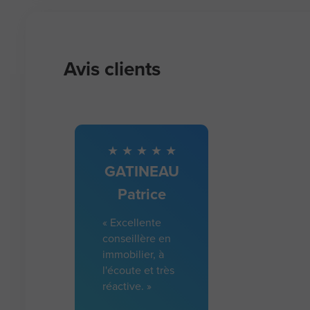
Avis clients
GATINEAU
Patrice
« Excellente
conseillère en
immobilier, à
l'écoute et très
réactive. »