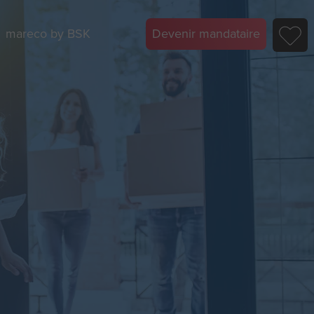
mareco by BSK
Devenir mandataire