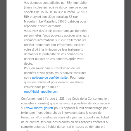
Vos données sont utilisées par BSK Immobilier
(immatriculée au registre du commerce et des
sociétés de Toulouse sous le numéro 521 907
519 et ayant son siège social au 58 rue
Magellan - Le Magellan, 31670 Labège) pour
répondre à votre demande.
Vous avez des droits concernant vos données
personnelles. Vous pouvez y accéder ainsi qu’à
certaines informations sur leur traitement, les
rectifier, demander leur effacement, exercer
votre droit à la limitation de leur traitement,
demander la portabilité de vos données ou
Appartement de 29,22 m²
décider du sort de vos données après votre
décès.
34280 La Grande-Motte
Pour en savoir plus sur l’utilisation de vos
données et vos droits, vous pouvez consulter
2 pièces
29,22 m²
notre
politique de confidentialité
. Pour toute
question relative et pour exercer vos droits
1 chambre
écrivez-nous par e-mail à :
rgpd@bskimmobilier.com
.
215 000 €
Conformément à l’article L. 223-1 du Code de la Consommation,
vous êtes informé(e) que vous avez la possibilité de vous inscrire
sur
www.bloctel.gouv.fr
pour s’opposer à tout démarchage par
téléphone (hors démarchage intervenant dans le cadre de
l'exécution d'un contrat en cours et ayant un rapport avec l'objet
Nouveauté
de ce contrat, tels que des produits ou des services afférents ou
complémentaires à l'objet du contrat en cours ou de nature à