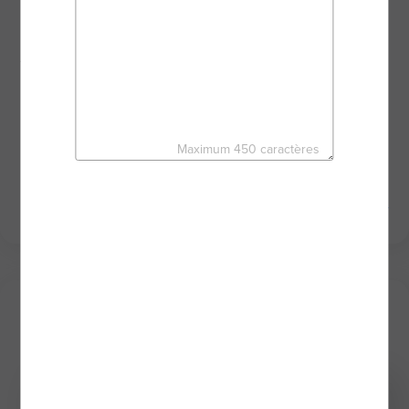
votre projet.
De l’estimation ou de la recherche de votre bien
jusqu’à la signature de l’acte de vente, nous
avançons ensemble dans toutes vos démarches en
bénéficiant des outils performants du réseau BSK
Immobilier.
C’est le moment de créer votre histoire.
Maximum 450 caractères
À très vite,
LAURENCE MATHÉ - Agent mandataire BSK Immobilier
Mes derniers biens
Coup de coeur