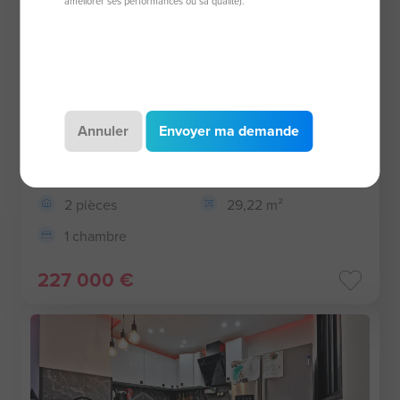
améliorer ses performances ou sa qualité).
Annuler
Envoyer ma demande
Appartement de 29,22 m²
34280 La Grande-Motte
2 pièces
29,22 m²
1 chambre
227 000 €