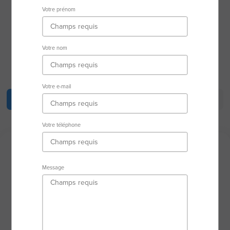
34280 La Grande-Motte
Votre prénom
Secteur d'activité
Votre nom
RSAC : 80898144300019 MONTPELLIER
Votre e-mail
Description
Biens en vente
Biens vendus
Votre téléphone
Description
Message
Vendre ou acheter un bien immobilier, c’est
entamer une nouvelle page de votre vie.
Dans une relation de proximité, au plus proche de
vous, je vous accompagne dans la réussite de