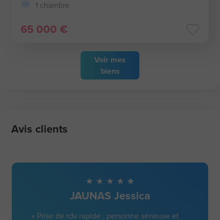
1 chambre
65 000 €
Voir
mes
biens
Avis clients
JAUNAS Jessica
« Prise de rdv rapide , personne sérieuse et