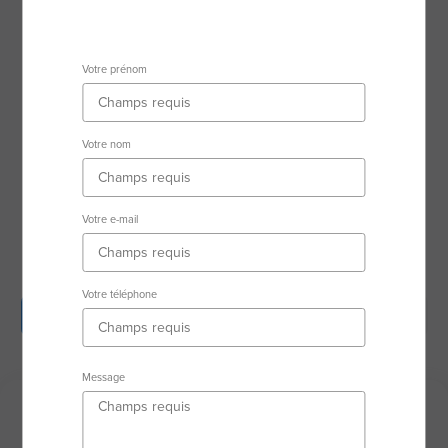
17250 Pont-L'abbe-D'arnoult
Secteur d'activité
Votre prénom
VENTE IMMOBILIER TRADITIONNEL ET
COMMERCIAL
Votre nom
RSAC : 51242285800039 SAINTES
Votre e-mail
Votre téléphone
Description
Biens en vente
Avis clients
Message
Description