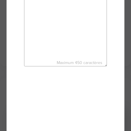
VENDRE ou ACHETER un bien immobilier est un
acte important et l’accompagnement d’un
professionnel est nécessaire pour réussir votre
projet sereinement et en toute sécurité. Toujours
disponible, je mets mon sérieux et mon
dynamisme à votre service au travers des puissants
outils du réseau d'agents mandataires BSK
IMMOBILIER.
Maximum 450 caractères
Mes derniers biens
Coup de coeur