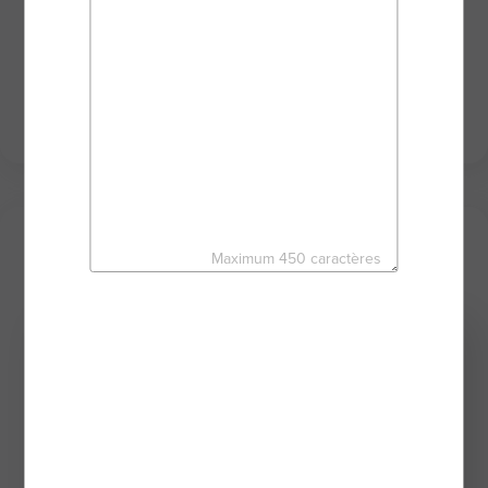
projet sereinement et en toute sécurité. Toujours
disponible, je mets mon sérieux et mon
dynamisme à votre service au travers des puissants
outils du réseau d'agents mandataires BSK
IMMOBILIER.
Mes derniers biens
Maximum 450 caractères