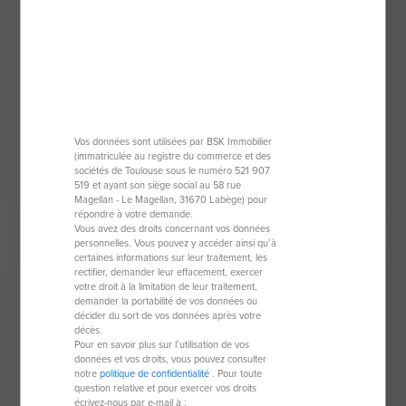
Appartement de 81,27 m²
06000 Nice
3 pièces
81,27 m²
Vos données sont utilisées par BSK Immobilier
2 chambres
(immatriculée au registre du commerce et des
sociétés de Toulouse sous le numéro 521 907
519 et ayant son siège social au 58 rue
680 000 €
Magellan - Le Magellan, 31670 Labège) pour
répondre à votre demande.
Vous avez des droits concernant vos données
personnelles. Vous pouvez y accéder ainsi qu’à
certaines informations sur leur traitement, les
rectifier, demander leur effacement, exercer
votre droit à la limitation de leur traitement,
demander la portabilité de vos données ou
décider du sort de vos données après votre
décès.
Pour en savoir plus sur l’utilisation de vos
données et vos droits, vous pouvez consulter
notre
politique de confidentialité
. Pour toute
question relative et pour exercer vos droits
écrivez-nous par e-mail à :