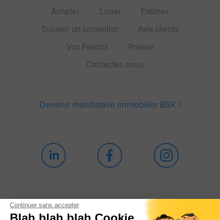
Acheter
Louer
Estimer
Trouver un conseiller
Avis clients
Vos Favoris
Presse
Contactez-nous
Devenir mandataire immobilier BSK !
Continuer sans accepter
Blah blah blah Cookie
Politique de confidentialité