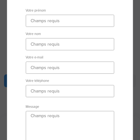
06140 Vence
Votre prénom
Secteur d'activité
Votre nom
RSAC : 88973972800018 GRASSE
Votre e-mail
Description
Biens en vente
Biens vendus
Votre téléphone
Équipe
Message
Description