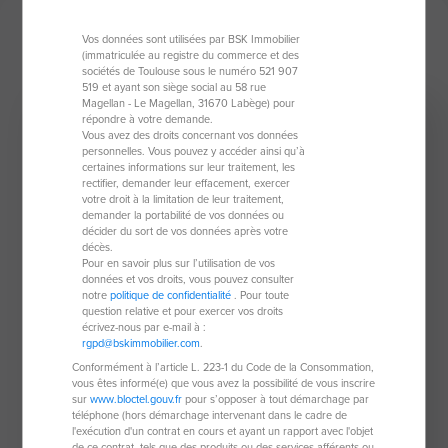
Mes derniers biens
Vos données sont utilisées par BSK Immobilier
(immatriculée au registre du commerce et des
sociétés de Toulouse sous le numéro 521 907
519 et ayant son siège social au 58 rue
Magellan - Le Magellan, 31670 Labège) pour
répondre à votre demande.
Coup de coeur
Location
Vous avez des droits concernant vos données
personnelles. Vous pouvez y accéder ainsi qu’à
certaines informations sur leur traitement, les
rectifier, demander leur effacement, exercer
votre droit à la limitation de leur traitement,
demander la portabilité de vos données ou
décider du sort de vos données après votre
décès.
Pour en savoir plus sur l’utilisation de vos
données et vos droits, vous pouvez consulter
notre
politique de confidentialité
. Pour toute
question relative et pour exercer vos droits
Maison provencale de 202 m²
écrivez-nous par e-mail à :
rgpd@bskimmobilier.com
.
06140 Vence
Conformément à l’article L. 223-1 du Code de la Consommation,
vous êtes informé(e) que vous avez la possibilité de vous inscrire
6 pièces
202 m²
sur
www.bloctel.gouv.fr
pour s’opposer à tout démarchage par
téléphone (hors démarchage intervenant dans le cadre de
3 chambres
l'exécution d'un contrat en cours et ayant un rapport avec l'objet
de ce contrat, tels que des produits ou des services afférents ou