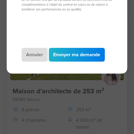
complémentaires à l'objet du contrat en cours ou de nature à
4 500 €
améliorer ses performances ou sa qualité).
Exclusivité
Annuler
Envoyer ma demande
Maison d'architecte de 253 m²
06140 Vence
6 pièces
253 m²
4 chambres
4 000 m² de
terrain