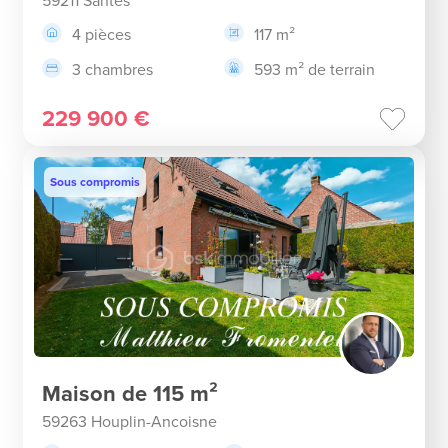
59211 Santes
4 pièces
117 m²
3 chambres
593 m² de terrain
229 900 €
Sous compromis
Maison de 115 m²
59263 Houplin-Ancoisne