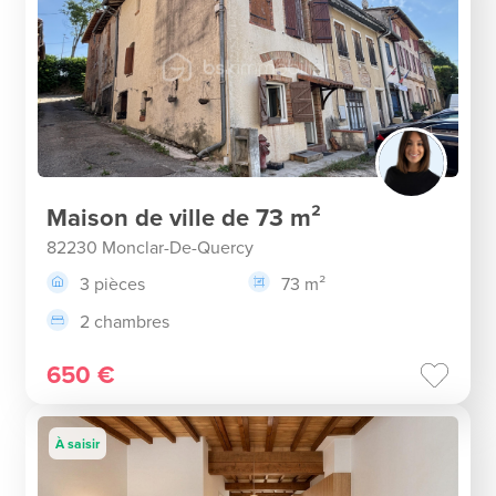
Maison de ville de 73 m²
82230 Monclar-De-Quercy
3 pièces
73 m²
2 chambres
650 €
À saisir