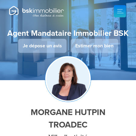
Agent Mandataire Immobilier BSK
Je dépose un avis
Estimer mon bien
MORGANE HUTPIN
TROADEC