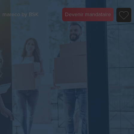
mareco by BSK
Devenir mandataire