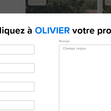
Nouveauté
No
liquez à
OLIVIER
votre pro
Message
Terrain de 1 410 m²
Te
79000 Niort
790
1 410 m²
126 000 €
15
Nouveauté
Exc