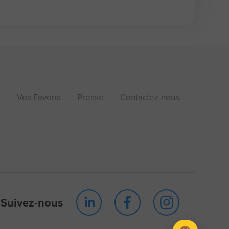
s
Vos Favoris
Presse
Contactez-nous
Suivez-nous
Axeptio consent
Plateforme de Gestion du Consentement : Personnalis