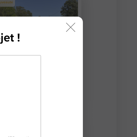
uveauté
jet !
rrain de 1 997 m²
00 Niort
1 997 m²
6 000 €
lusivité