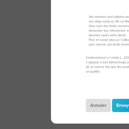
Vos données sont utilisées p
son siège social au 58 rue M
Vous avez des droits concerna
demander leur effacement, exe
données après votre décès.
Pour en savoir plus sur l’util
pour exercer vos droits écriv
Conformément à l’article L. 223
s’opposer à tout démarchage par
de ce contrat, tels que des pro
sa qualité).
Annuler
Envoy