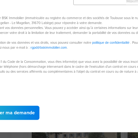
Maxim
ar BSK Immobilier (immatriculée au registre du commerce et des sociétés de Toulouse sous le 
agellan - Le Magellan, 31670 Labège) pour répondre à votre demande.
nt vos données personnelles. Vous pouvez y accéder ainsi qu’à certaines informations sur leur tr
rcer votre droit à la limitation de leur traitement, demander la portabilité de vos données ou d
isation de vos données et vos droits, vous pouvez consulter notre
politique de confidentialité
. Pou
Maison de 110 m²
Ma
ez-nous par e-mail à :
rgpd@bskimmobilier.com
.
79230 Aiffres
790
-1 du Code de la Consommation, vous êtes informé(e) que vous avez la possibilité de vous inscr
5 pièces
110 m²
 téléphone (hors démarchage intervenant dans le cadre de l'exécution d'un contrat en cours et
duits ou des services afférents ou complémentaires à l'objet du contrat en cours ou de nature 
3
597 m² de
chambres
terrain
226 000 €
34
er ma demande
Exc