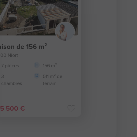
ison de 156 m²
00 Niort
7 pièces
156 m²
3
511 m² de
chambres
terrain
5 500 €