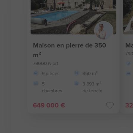
Maison en pierre de 350
Ma
m²
790
79000 Niort
9 pièces
350 m²
5
3 693 m²
chambres
de terrain
649 000 €
32