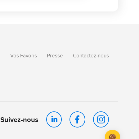
s
Vos Favoris
Presse
Contactez-nous
Suivez-nous
Axeptio consent
Plateforme de Gestion du Consentement : Personnalis