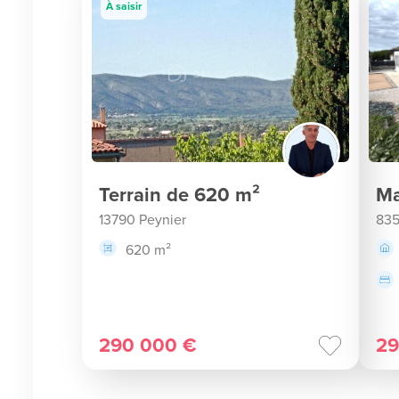
À saisir
Terrain de 620 m²
Ma
13790 Peynier
835
620 m²
290 000 €
29