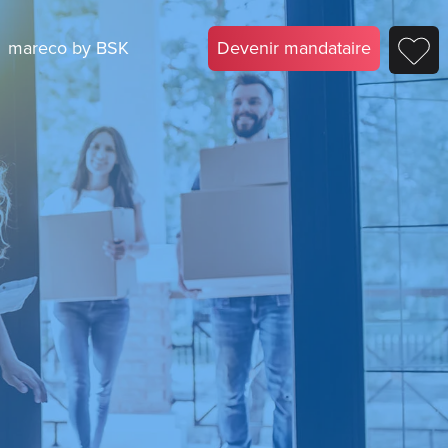
mareco by BSK
Devenir mandataire