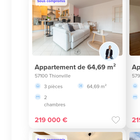
Sous compromis
Appartement de 64,69 m²
Ap
57100 Thionville
579
3 pièces
64,69 m²
2
chambres
219 000 €
21
Sous compromis