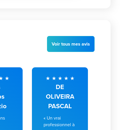
Voir
tous
mes avis
s
DE
os
OLIVEIRA
zio
PASCAL
ons
« Un vrai
e
professionnel à