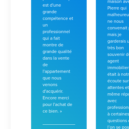
maison av
est d'une
Pierre qui
grande
malheure
compétence et
ne nous
un
convenait 
professionnel
mais je
qui a fait
garderais 
montre de
très bon
grande qualité
souvenir d
dans la vente
agent
de
immobilier
l'appartement
était à not
que nous
écoute sur
venons
attentes et
d'acquérir.
même rép
Encore merci
avec
pour l'achat de
profession
ce bien. »
à certaine
questions
l’on se pos