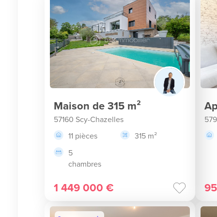
Maison de 315 m²
Ap
57160 Scy-Chazelles
579
11 pièces
315 m²
5
chambres
1 449 000 €
95