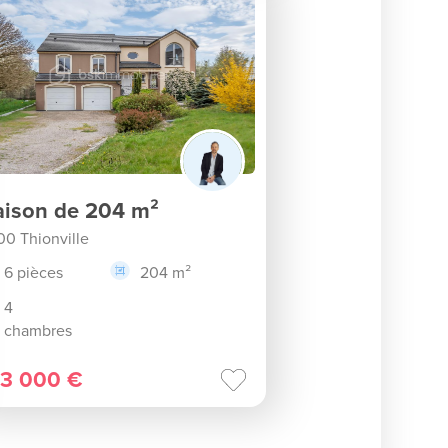
ison de 204 m²
00 Thionville
6 pièces
204 m²
4
chambres
3 000 €