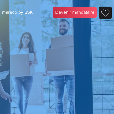
mareco by BSK
Devenir mandataire