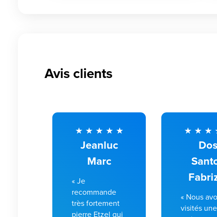
Avis clients
Jeanluc
Do
Marc
Sant
Fabri
« Je
recommande
« Nous av
très fortement
visités un
pierre Etzel qui