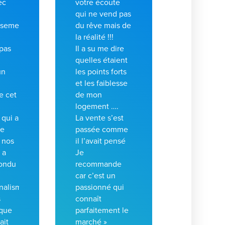
ec
votre écoute
qui ne vend pas
usement
du rêve mais de
la réalité !!!
pas
Il a su me dire
quelles étaient
un
les points forts
et les faiblesse
e cet
de mon
logement ….
 qui a
La vente s’est
re
passée comme
 nos
il l’avait pensé
 a
Je
ondu
recommande
car c’est un
nalisme
passionné qui
s
connaît
 que
parfaitement le
ait
marché »