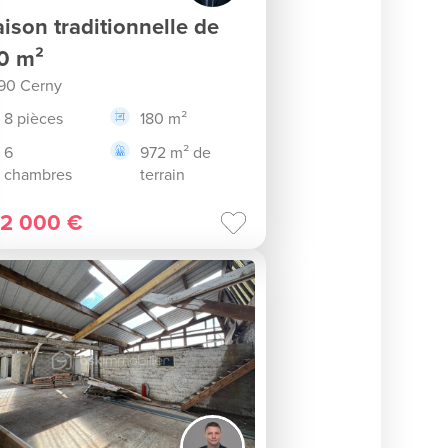
ison traditionnelle de
0 m²
90 Cerny
8 pièces
180 m²
6
972 m² de
chambres
terrain
2 000 €