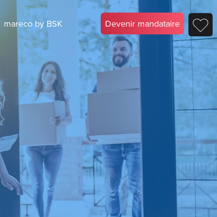
mareco by BSK
Devenir mandataire