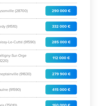
sonville (28700)
290 000 €
rdy (91510)
332 000 €
issy-Le-Cutté (91590)
285 000 €
rétigny-Sur-Orge
112 000 €
1220)
eptainville (91630)
279 900 €
ulne (91590)
415 000 €
ris (75010)
160 000 €