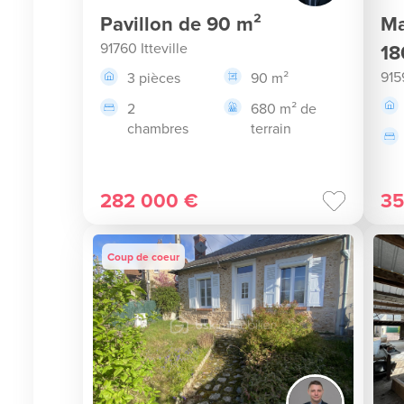
Pavillon de 90 m²
Ma
91760 Itteville
18
915
3 pièces
90 m²
2
680 m² de
chambres
terrain
282 000 €
35
Coup de coeur