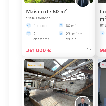
Maison de 60 m²
Lo
91410 Dourdan
m
911
4 pièces
60 m²
2
231 m² de
chambres
terrain
261 000 €
98
Nouveauté
Co