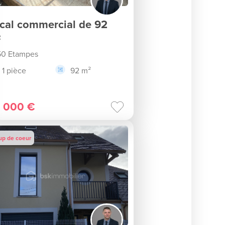
cal commercial de 92
²
50 Etampes
1 pièce
92 m²
 000 €
up de coeur