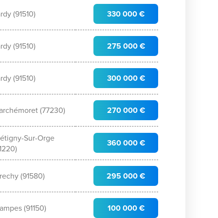
rdy (91510)
330 000 €
rdy (91510)
275 000 €
rdy (91510)
300 000 €
archémoret (77230)
270 000 €
rétigny-Sur-Orge
360 000 €
1220)
rechy (91580)
295 000 €
ampes (91150)
100 000 €