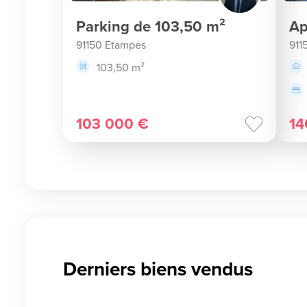
Parking de 103,50 m²
Ap
91150 Etampes
911
103,50 m²
103 000 €
14
Derniers biens vendus