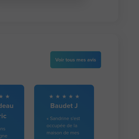
Voir
tous
mes avis
udeau
Baudet J
ic
« Sandrine s'est
occupée de la
ons
maison de mes
gne