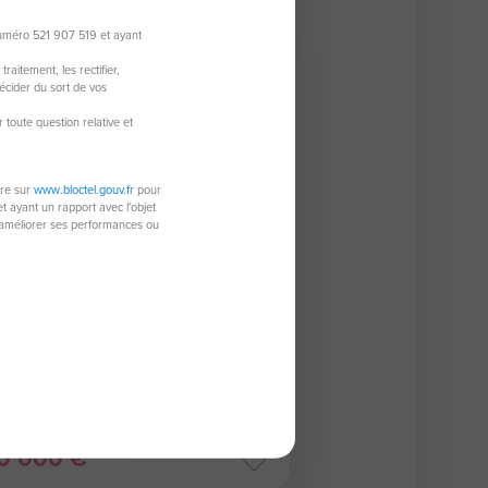
numéro 521 907 519 et ayant
lusivité
aitement, les rectifier,
écider du sort de vos
r toute question relative et
ire sur
www.bloctel.gouv.fr
pour
 ayant un rapport avec l'objet
à améliorer ses performances ou
partement de 81,60 m²
70 Sevran
4 pièces
81,60 m²
3
chambres
0 000 €