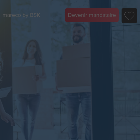
mareco by BSK
Devenir mandataire