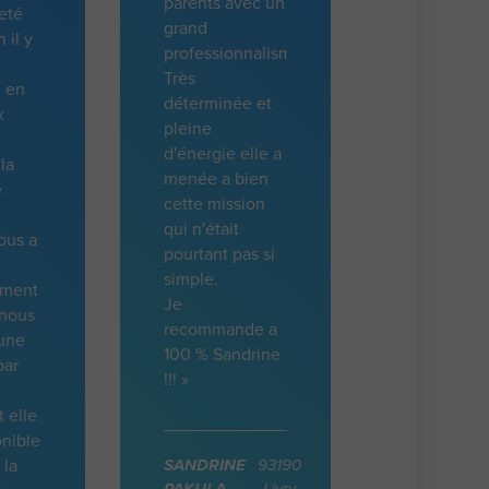
parents avec un
eté
grand
 il y
professionnalisme.
Très
, en
déterminée et
x
pleine
d'énergie elle a
la
menée a bien
e
cette mission
qui n'était
ous a
pourtant pas si
simple.
ement
Je
 nous
recommande a
 une
100 % Sandrine
par
!!! »
t elle
onible
 la
SANDRINE
93190