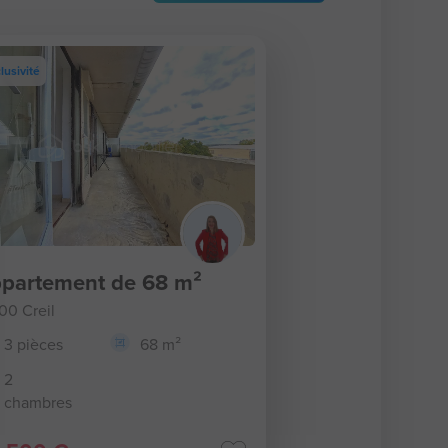
lusivité
partement de 68 m²
00 Creil
3 pièces
68 m²
2
chambres