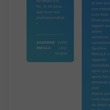
du debut a la
et moi ach
fin. Je ne peux
une maison
que louer son
a un mois.
professionnalisme
D'une part
»
rapport au
autres
annonces, 
SANDRINE
93190
conseiller
PAKULA
Livry-
Sandrine
Gargan
PAKULA n
rappelée
immédiat
après que
ayons fait
demande 
mail.
d'autre par
a été disp
du début a