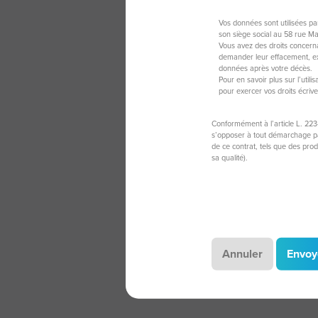
Vos données sont utilisées p
son siège social au 58 rue M
Vous avez des droits concerna
demander leur effacement, exe
données après votre décès.
Pour en savoir plus sur l’util
pour exercer vos droits écriv
Conformément à l’article L. 223
s’opposer à tout démarchage par
de ce contrat, tels que des pro
sa qualité).
Annuler
Envoy