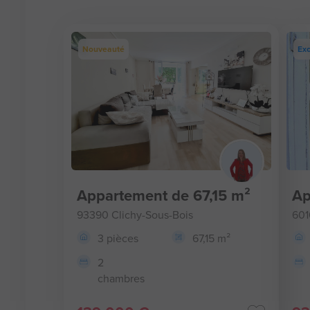
Nouveauté
Exc
Appartement de 67,15 m²
Ap
93390 Clichy-Sous-Bois
601
3 pièces
67,15 m²
2
chambres