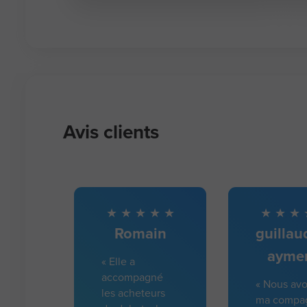
Avis clients
Romain
guilla
aymer
« Elle a
accompagné
« Nous av
les acheteurs
ma compa