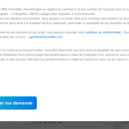
ar BSK Immobilier (immatriculée au registre du commerce et des sociétés de Toulouse sous le 
Prix en baisse
Exc
agellan - Le Magellan, 31670 Labège) pour répondre à votre demande.
nt vos données personnelles. Vous pouvez y accéder ainsi qu’à certaines informations sur leur tr
rcer votre droit à la limitation de leur traitement, demander la portabilité de vos données ou d
isation de vos données et vos droits, vous pouvez consulter notre
politique de confidentialité
. Pou
ez-nous par e-mail à :
rgpd@bskimmobilier.com
.
-1 du Code de la Consommation, vous êtes informé(e) que vous avez la possibilité de vous inscr
 téléphone (hors démarchage intervenant dans le cadre de l'exécution d'un contrat en cours et
duits ou des services afférents ou complémentaires à l'objet du contrat en cours ou de nature 
Appartement de 42,50 m²
Ap
93000 Bobigny
932
2 pièces
42,50 m²
1 chambre
er ma demande
175 000 €
15