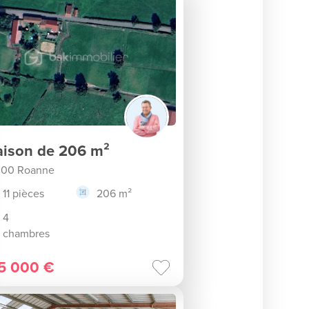
ison de 206 m²
300 Roanne
11 pièces
206 m²
4
chambres
5 000 €