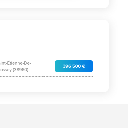
int-Étienne-De-
396 500 €
rossey (38960)