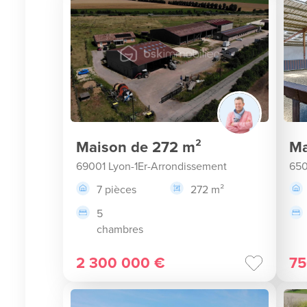
Maison de 272 m²
Ma
69001 Lyon-1Er-Arrondissement
650
7 pièces
272 m²
5
chambres
2 300 000 €
75