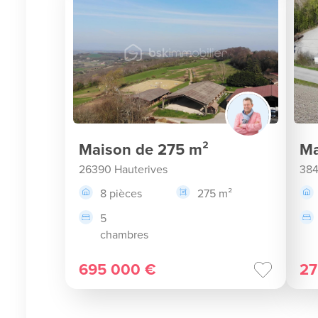
Maison de 275 m²
Ma
26390 Hauterives
384
8 pièces
275 m²
5
chambres
695 000 €
27