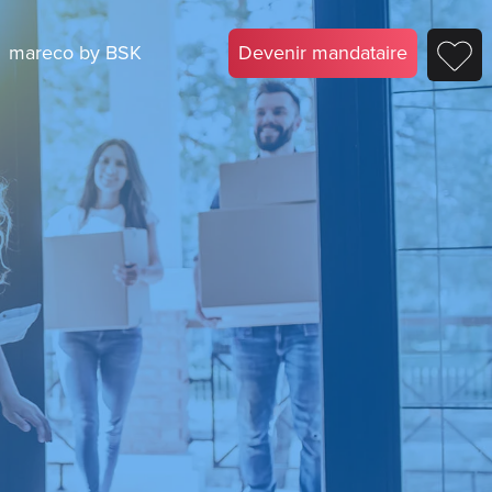
mareco by BSK
Devenir mandataire