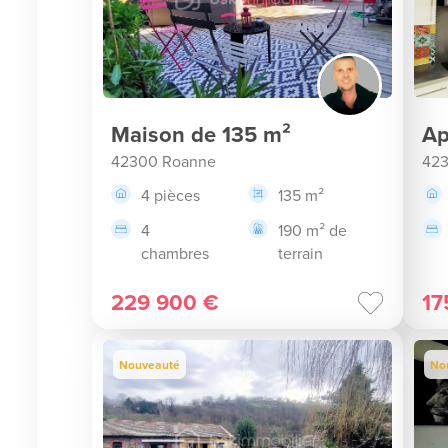
Maison de 135 m²
Ap
42300 Roanne
42
4 pièces
135 m²
4
190 m² de
chambres
terrain
229 900 €
17
Nouveauté
No