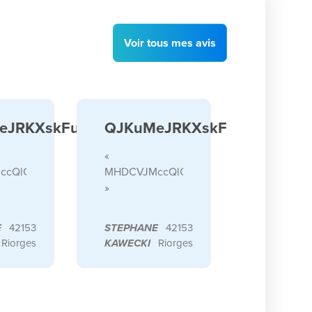
Voir
tous
mes avis
eJRKXskFuBi
QJKuMeJRKXskFuBi
«
ccQlGfqKUMbya
MHDCVJMccQlGfqKUMbya
»
E
42153
STEPHANE
42153
Riorges
KAWECKI
Riorges