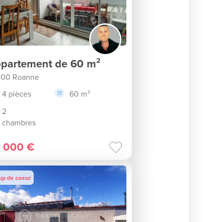
partement de 60 m²
300 Roanne
4 pièces
60 m²
2
chambres
 000 €
up de coeur