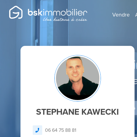
Vendre
Agent Mandatai
Spécialist
Je dépose un avis
STEPHANE KAWECKI
06 64 75 88 81