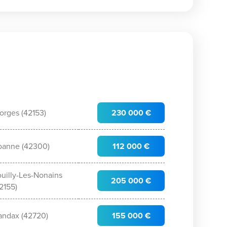
orges (42153)
230 000 €
oanne (42300)
112 000 €
uilly-Les-Nonains
205 000 €
2155)
andax (42720)
155 000 €