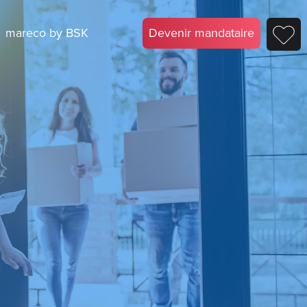
mareco by BSK
Devenir mandataire