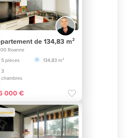
partement de 134,83 m²
300 Roanne
5 pièces
134,83 m²
3
chambres
5 000 €
uveauté