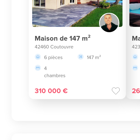
Maison de 147 m²
Ma
42460 Coutouvre
42
6 pièces
147 m²
4
chambres
310 000 €
26