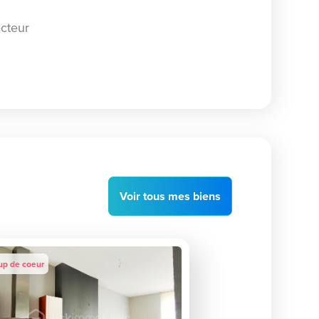
cteur
Voir
tous
mes biens
up de coeur