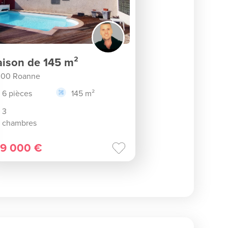
ison de 145 m²
300 Roanne
6 pièces
145 m²
3
chambres
9 000 €