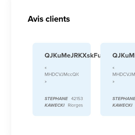
Avis clients
QJKuMeJRKXskFuBi
QJKuM
«
«
MHDCVJMccQlGfqKUMbya
MHDCVJM
»
»
STEPHANE
42153
STEPHAN
KAWECKI
Riorges
KAWECKI