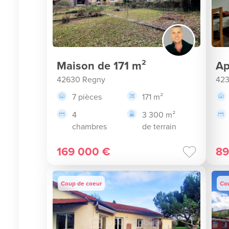
Maison de 171 m²
Ap
42630 Regny
42
7 pièces
171 m²
4
3 300 m²
chambres
de terrain
169 000 €
89
Coup de coeur
Co