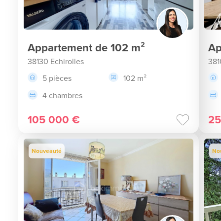
Appartement de 102 m²
Ap
38130 Echirolles
381
5 pièces
102 m²
4 chambres
105 000 €
25
Nouveauté
No