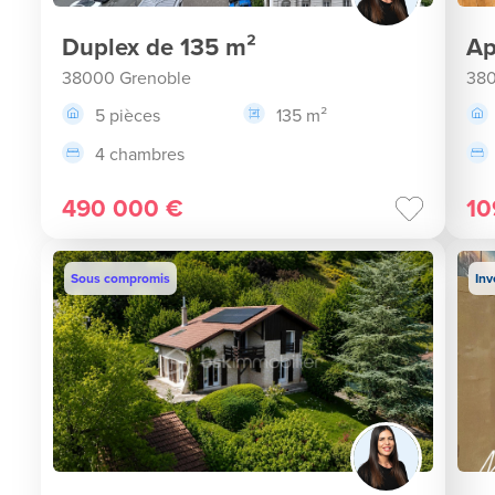
Duplex de 135 m²
Ap
38000 Grenoble
380
5 pièces
135 m²
4 chambres
490 000 €
10
Sous compromis
Inv