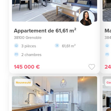
Appartement de 61,61 m²
Ma
38100 Grenoble
384
3 pièces
61,61 m²
2 chambres
145 000 €
24
Nouveauté
Co