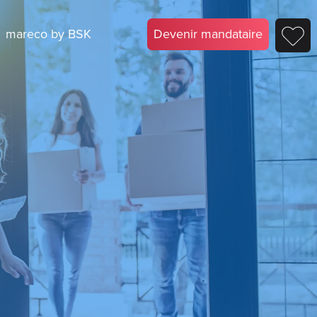
mareco by BSK
Devenir mandataire