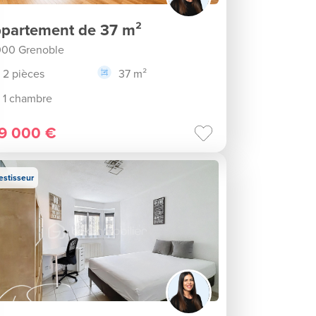
partement de 37 m²
00 Grenoble
2 pièces
37 m²
1 chambre
9 000 €
estisseur