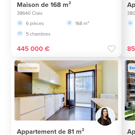
Maison de 168 m²
Ap
38640 Claix
380
6 pièces
168 m²
5 chambres
445 000 €
85
Nouveauté
Exc
Appartement de 81 m²
Ap