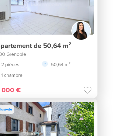
partement de 50,64 m²
00 Grenoble
2 pièces
50,64 m²
1 chambre
 000 €
lusivité