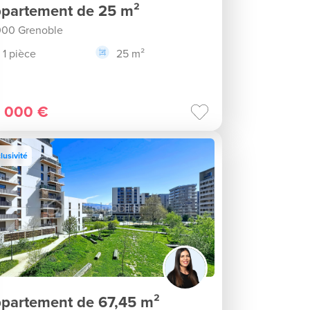
partement de 25 m²
00 Grenoble
1 pièce
25 m²
 000 €
lusivité
partement de 67,45 m²