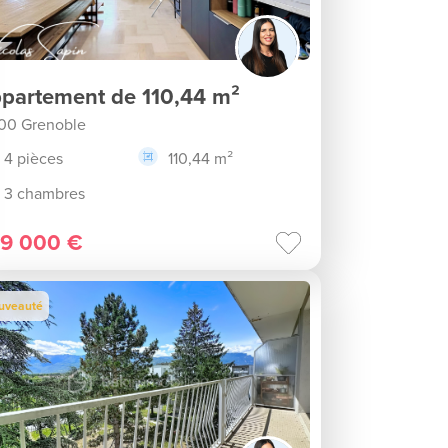
partement de 110,44 m²
00 Grenoble
4 pièces
110,44 m²
3 chambres
9 000 €
uveauté