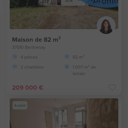
Maison de 82 m²
37510 Berthenay
4 pièces
82 m²
2 chambres
1 007 m² de
terrain
209 000 €
À saisir