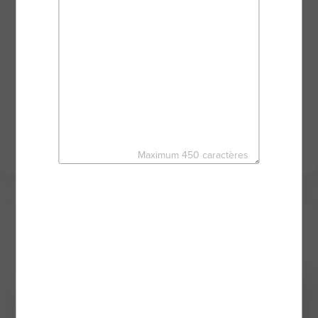
VENDRE ou ACHETER un bien immobilier est un
acte important et l’accompagnement d’un
professionnel est nécessaire pour réussir votre
projet sereinement et en toute sécurité. Toujours
disponible, je mets mon sérieux et mon
dynamisme à votre service au travers des puissants
outils du réseau d'agents mandataires BSK
IMMOBILIER.
Maximum 450 caractères
Mes derniers biens
Sous compromis