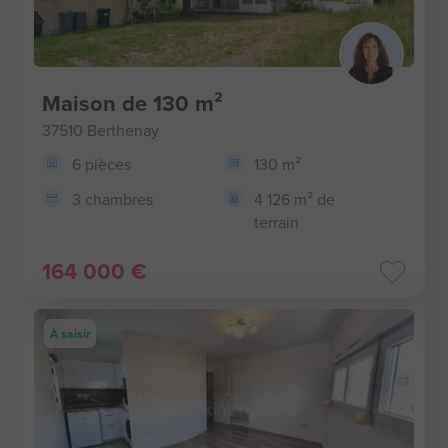
Maison de 130 m²
37510 Berthenay
6 pièces
130 m²
3 chambres
4 126 m² de
terrain
164 000 €
À saisir