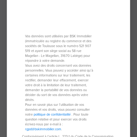
Vos données sont utilisées par BSK Immobilier
(immatriculée au registre du commerce et des
sociétés de Toulouse sous le numéro 521 907
Maison de 105,50 m²
519 et ayant son siège social au 58 rue
Magellan - Le Magellan, 31670 Labège) pour
37510 Berthenay
répondre à votre demande.
Vous avez des droits concernant vos données
personnelles. Vous pouvez y accéder ainsi qu’à
5 pièces
105,50 m²
certaines informations sur leur traitement, les
rectifier, demander leur effacement, exercer
3 chambres
votre droit à la limitation de leur traitement,
demander la portabilité de vos données ou
décider du sort de vos données après votre
260 000 €
décès.
Pour en savoir plus sur l’utilisation de vos
données et vos droits, vous pouvez consulter
notre
politique de confidentialité
. Pour toute
Nouveauté
question relative et pour exercer vos droits
écrivez-nous par e-mail à :
rgpd@bskimmobilier.com
.
Conformément à l’article L. 223-1 du Code de la Consommation,