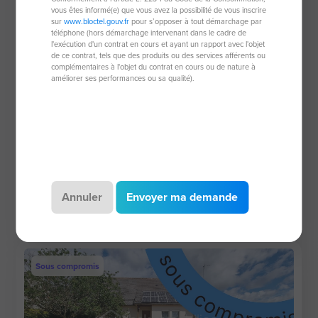
vous êtes informé(e) que vous avez la possibilité de vous inscrire
sur
www.bloctel.gouv.fr
pour s’opposer à tout démarchage par
téléphone (hors démarchage intervenant dans le cadre de
l'exécution d'un contrat en cours et ayant un rapport avec l'objet
de ce contrat, tels que des produits ou des services afférents ou
complémentaires à l'objet du contrat en cours ou de nature à
améliorer ses performances ou sa qualité).
Corps de ferme de 80 m²
37510 Berthenay
4 pièces
80 m²
1 chambre
1 040 m² de
terrain
Annuler
Envoyer ma demande
121 900 €
Sous compromis