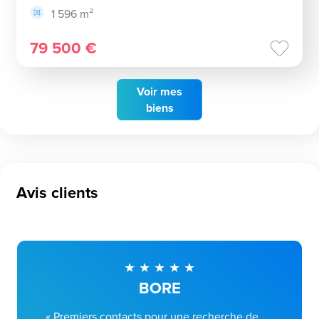
1 596 m²
79 500 €
Voir
mes
biens
Avis clients
BORE
« Premiers contacts pour une recherche de