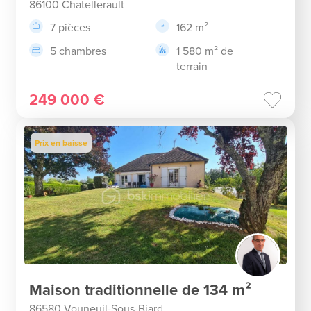
86100 Chatellerault
7 pièces
162 m²
5 chambres
1 580 m² de
terrain
249 000 €
Prix en baisse
Maison traditionnelle de 134 m²
86580 Vouneuil-Sous-Biard