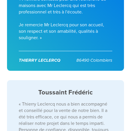
maisons avec Mr Leclercq qui est très
professionnel et très à l'écoute.
Je remercie Mr Leclercq pour son accueil,
son respect et son amabilité, qualités à
souligner. »
THIERRY LECLERCQ
86490 Colombiers
Toussaint Frédéric
« Thierry Leclercq nous a bien accompagné
et conseillé pour la vente de notre bien. Il a
été très efficace, ce qui nous a permis de
réaliser notre projet dans le temps imparti.
Personne de confiance, disponible, toujours