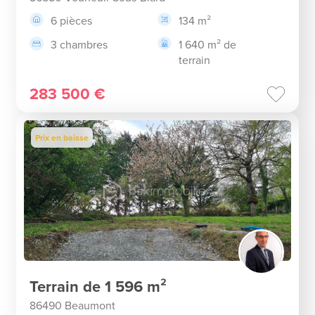
6 pièces
134 m²
3 chambres
1 640 m² de
terrain
283 500 €
Prix en baisse
Terrain de 1 596 m²
86490 Beaumont