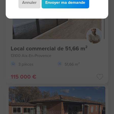
Annuler
Envoyer ma demande
Local commercial de 51,66 m²
13100 Aix-En-Provence
3 pièces
51,66 m²
115 000 €