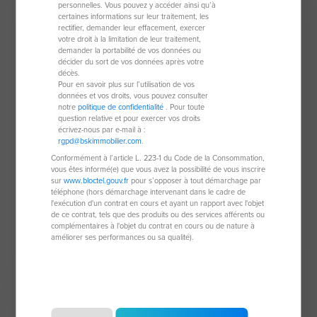
personnelles. Vous pouvez y accéder ainsi qu’à
certaines informations sur leur traitement, les
rectifier, demander leur effacement, exercer
votre droit à la limitation de leur traitement,
demander la portabilité de vos données ou
décider du sort de vos données après votre
décès.
Pour en savoir plus sur l’utilisation de vos
données et vos droits, vous pouvez consulter
notre
politique de confidentialité
. Pour toute
question relative et pour exercer vos droits
écrivez-nous par e-mail à :
rgpd@bskimmobilier.com
.
Appartement de 96 m²
Conformément à l’article L. 223-1 du Code de la Consommation,
vous êtes informé(e) que vous avez la possibilité de vous inscrire
04100 Manosque
sur
www.bloctel.gouv.fr
pour s’opposer à tout démarchage par
téléphone (hors démarchage intervenant dans le cadre de
5 pièces
96 m²
l'exécution d'un contrat en cours et ayant un rapport avec l'objet
de ce contrat, tels que des produits ou des services afférents ou
3 chambres
complémentaires à l'objet du contrat en cours ou de nature à
améliorer ses performances ou sa qualité).
145 000 €