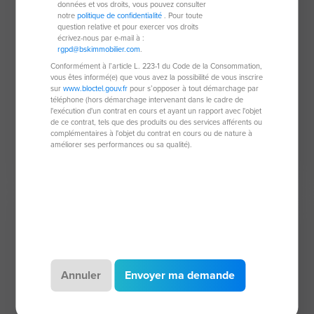
données et vos droits, vous pouvez consulter
notre
politique de confidentialité
. Pour toute
question relative et pour exercer vos droits
écrivez-nous par e-mail à :
rgpd@bskimmobilier.com
.
Conformément à l’article L. 223-1 du Code de la Consommation,
vous êtes informé(e) que vous avez la possibilité de vous inscrire
Parking de 170 m²
sur
www.bloctel.gouv.fr
pour s’opposer à tout démarchage par
téléphone (hors démarchage intervenant dans le cadre de
09240 Durban-Sur-Arize
l'exécution d'un contrat en cours et ayant un rapport avec l'objet
de ce contrat, tels que des produits ou des services afférents ou
170 m²
complémentaires à l'objet du contrat en cours ou de nature à
améliorer ses performances ou sa qualité).
65 000 €
Coup de coeur
Annuler
Envoyer ma demande