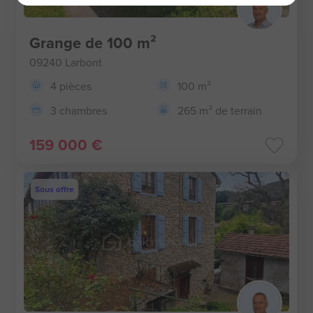
Grange de 100 m²
09240 Larbont
4 pièces
100 m²
3 chambres
265 m² de terrain
159 000 €
Sous offre