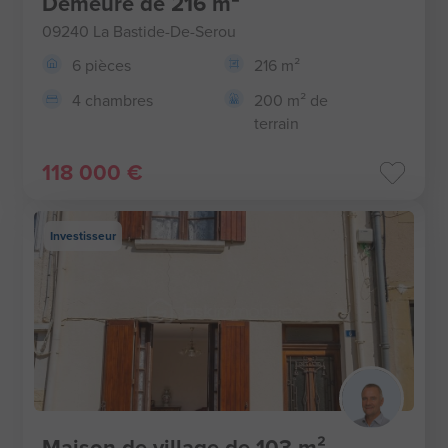
Demeure de 216 m²
09240 La Bastide-De-Serou
6 pièces
216 m²
4 chambres
200 m² de
terrain
118 000 €
Investisseur
Maison de village de 103 m²